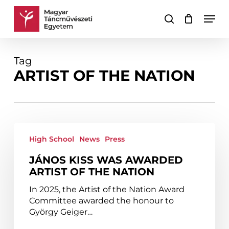
Skip
Men
to
search
Cart
Close
main
Cart
content
Tag
ARTIST OF THE NATION
János
Kiss
High School
News
Press
was
JÁNOS KISS WAS AWARDED
awarded
ARTIST OF THE NATION
Artist
of
In 2025, the Artist of the Nation Award
the
Committee awarded the honour to
Nation
György Geiger…