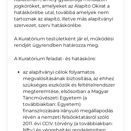
jogköröket, amelyeket az Alapító Okirat a
hatáskörébe utal, továbbá amelyek nem
tartoznak az alapító, illetve más alapítványi
szervezet, szerv hatáskörébe.
A Kuratórium testületként jár el, működési
rendjét ügyrendben határozza meg.
A Kuratórium feladat- és hatásköre:
az alapítványi célok folyamatos
megvalósításának biztosítása, az ehhez
szükséges eszközök és feltételrendszer
megteremtése, elsősorban a Magyar
Táncművészeti Egyetem (a
továbbiakban: Egyetem)
finanszírozására irányuló megállapodás
révén a nemzeti felsőoktatásról szóló
2011. évi CCIV. törvény (a továbbiakban:
Nftv.) és végrehajtási rendeleteiben,