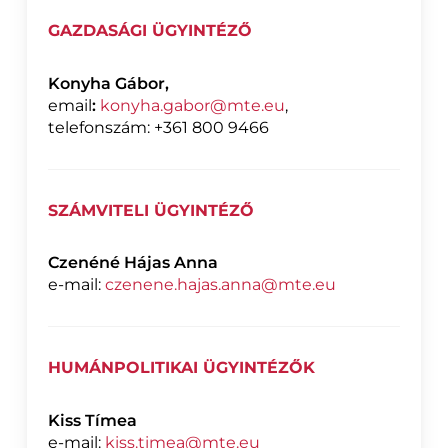
GAZDASÁGI ÜGYINTÉZŐ
Konyha Gábor,
email
:
konyha.gabor@mte.eu
,
telefonszám: +361 800 9466
SZÁMVITELI ÜGYINTÉZŐ
Czenéné Hájas Anna
e-mail:
czenene.hajas.anna@mte.eu
HUMÁNPOLITIKAI ÜGYINTÉZŐK
Kiss Tímea
e-mail:
kiss.timea@mte.eu