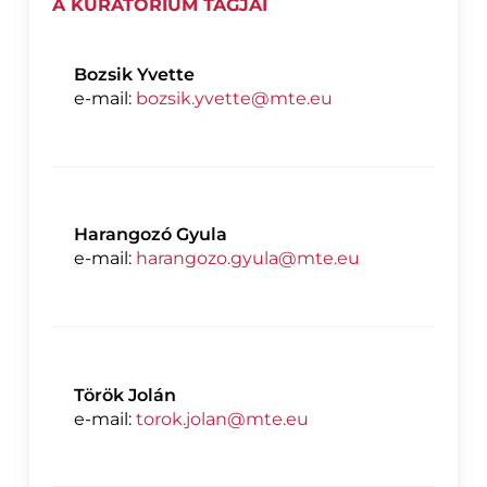
A KURATÓRIUM TAGJAI
Bozsik Yvette
e-mail:
bozsik.yvette@mte.eu
Harangozó Gyula
e-mail:
harangozo.gyula@mte.eu
Török Jolán
e-mail:
torok.jolan@mte.eu