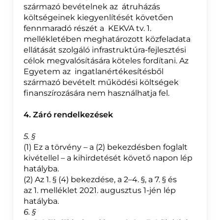
származó bevételnek az átruházás
költségeinek kiegyenlítését követően
fennmaradó részét a KEKVA tv. 1.
mellékletében meghatározott közfeladata
ellátását szolgáló infrastruktúra-fejlesztési
célok megvalósítására köteles fordítani. Az
Egyetem az ingatlanértékesítésből
származó bevételt működési költségek
finanszírozására nem használhatja fel.
4. Záró rendelkezések
5. §
(1) Ez a törvény – a (2) bekezdésben foglalt
kivétellel – a kihirdetését követő napon lép
hatályba.
(2) Az 1. § (4) bekezdése, a 2–4. §, a 7. § és
az 1. melléklet 2021. augusztus 1-jén lép
hatályba.
6. §