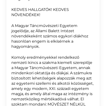
KEDVES HALLGATÓK! KEDVES
NÖVENDÉKEK!
A Magyar Táncművészeti Egyetem
jogelődje, az Állami Balett Intézet
növendékeként számos egykori diákhoz
hasonlóan engem is elkísérnek a
hagyományok.
Komoly eredményekkel rendelkező
nemzeti kincs a szakma kiemelt szereplője
a Magyar Táncművészeti Egyetem, annak
mindenkori oktatója és diákjai. A számukra
biztosított lehetőségek alapozzák meg azt
az egyetemi szellemi és alkotói közösséget,
amely egy modern, XXI. századi egyetem
magja, és amely által maga az intézmény is
nemzetközileg mértékadóvá válhat. El
szoktam mondani: MŰVÉSZET NÉLKÜL