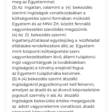
meg az Egyetemmel.
(3) Az ingatlan, valamint a (4) bekezdés
szerinti ingóságok vonatkozásában a
költségvetési szervi formában működő
Egyetem és az MNV Zrt. között fennálló
vagyonkezelési szerződés megszűnik.
(4) Az (1) bekezdés szerinti
ingatlanjuttatással egyidejűleg a közfeladat
ellátására rendelkezésre álló, az Egyetem
mint központi költségvetési szerv
vagyonkezelésében lévő, állami tulajdonú
ingó vagyontárgyak (a továbbiakban:
ingóságok) e törvény erejénél fogva
az Egyetem tulajdonába kerülnek.
(5) A (4) bekezdés szerint átszálló
ingóságokról jegyzőkönyvet kell felvenni,
amelyet az átadó és az átvevő képviseletére
jogosult személy ír alá. Az átszálló
ingóságok bekerülési értéke megegyezik
az adott vagyonelemre vonatkozó, átadó
szervezet könyveiben szereplő