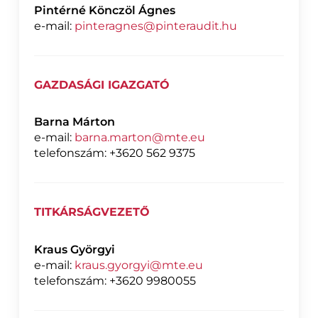
Pintérné Könczöl Ágnes
e-mail:
pinteragnes@pinteraudit.hu
GAZDASÁGI IGAZGATÓ
Barna Márton
e-mail:
barna.marton@mte.eu
telefonszám: +3620 562 9375
TITKÁRSÁGVEZETŐ
Kraus Györgyi
e-mail:
kraus.gyorgyi@mte.eu
telefonszám: +3620 9980055