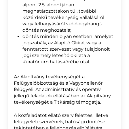
alpont 2.5. alpontjában
meghatározottakon túl, további
közérdekű tevékenység vállalásáról
vagy felhagyásáról szóló egyhangú
döntés meghozatala;
döntés minden olyan esetben, amelyet
jogszabály, az Alapító Okirat vagy a
fenntartott szervezet vagy tulajdonolt
jogi személy létesítő okirata a
Kuratórium hatáskörébe utal.
Az Alapítvány tevékenységét a
Felügyelőbizottság és a Vagyonellenőr
felügyeli. Az adminisztratív és operatív
jellegű feladatok ellátásában az Alapítvány
tevékenységét a Titkárság támogatja.
A közfeladatot ellátó szerv felettes, illetve
felügyeleti szervének, hatósági döntései
tekintetében a fellebbezés elbírálására