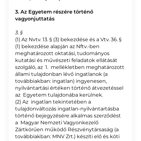
3. Az Egyetem részére történő
vagyonjuttatás
3. §
(1) Az Nvtv. 13. § (3) bekezdése és a Vtv. 36. §
(1) bekezdése alapján az Nftv.-ben
meghatározott oktatási, tudományos
kutatási és művészeti feladatok ellátását
szolgáló, az 1. mellékletben meghatározott
állami tulajdonban lévő ingatlanok (a
továbbiakban: ingatlan) ingyenesen,
nyilvántartási értéken történő átvezetéssel
az Egyetem tulajdonába kerülnek.
(2) Az ingatlan tekintetében a
tulajdonváltozás ingatlan-nyilvántartásba
történő bejegyzésére alkalmas szerződést
a Magyar Nemzeti Vagyonkezelő
Zártkörűen működő Részvénytársaság (a
továbbiakban: MNV Zrt.) készíti elő és köti