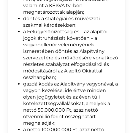
valamint a KEKVA tv.-ben
meghatározottak alapján;
döntés a stratégiai és művészeti-
szakmai kérdésekben;
a Felügyelőbizottság és – az alapítói
jogok átruházását követően – a
vagyonellenőr véleményének
ismeretében döntés az Alapítvány
szervezetére és működésére vonatkozó
részletes szabályzat elfogadásáról és
módosításáról az Alapító Okirattal
összhangban;
gazdálkodás az Alapítvány vagyonával, a
vagyon kezelése, ide értve minden
olyan jogügyletet és az éven túli
kötelezettségvállalásokat, amelyek a
nettó 50.000.000 Ft, azaz nettó
ötvenmillió forint összeghatárt
meghaladják;
a nettó 100.000.000 Ft, azaz nettó