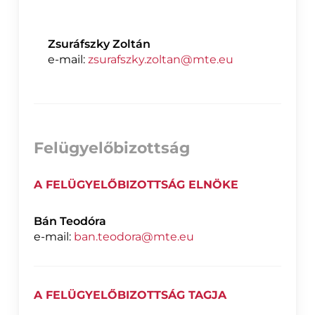
Zsuráfszky Zoltán
e-mail:
zsurafszky.zoltan@mte.eu
Felügyelőbizottság
A FELÜGYELŐBIZOTTSÁG ELNÖKE
Bán Teodóra
e-mail:
ban.teodora@mte.eu
A FELÜGYELŐBIZOTTSÁG TAGJA