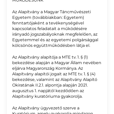
MŰKÖDÉSÜNK
Az Alapítvány a Magyar Táncművészeti
Egyetem (továbbiakban: Egyetem)
fenntartójaként a tevékenységével
kapcsolatos feladatait a működésére
irányadó jogszabályoknak megfelelően, az
Egyetemmel és az egyetemi polgársággal
kölcsönös együttműködésben látja el.
Az Alapítvány alapítója a MTE tv. 1. § (1)
bekezdése alapján a Magyar Állam nevében
eljárva Magyarország Kormánya. Az
Alapítvány alapítói jogait az MTE tv. 1. § (4)
bekezdése, valamint az Alapítvány Alapító
Okiratának II.2.1. alpontja alapján 2021.
augusztus 1. napjától kezdődően az
Alapítvány kuratóriuma gyakorolja.
Az Alapítvány ügyvezető szerve a
Kuratórium, amely gyakorolja mindazon