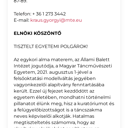
87-89.
Telefon: + 36 1 273 3442
E-mail:
kraus.gyorgyi@mte.eu
ELNÖKI KÖSZÖNTŐ
TISZTELT EGYETEMI POLGÁROK!
Az egykori alma materem, az Állami Balett
Intézet jogutódja, a Magyar Táncművészeti
Egyetem, 2021. augusztus 1-jével a
felsőoktatási modellváltás jegyében
vagyonkezelői alapítvány fenntartásába
került. Ezzel új fejezet kezdődött az
egyetem életében, mondhatni történelmi
pillanatot élünk meg, hisz a kuratóriumot és
a felügyelőbizottságot is a táncszakma
neves képviselői alkotják. Hatalmas
megtiszteltetés számomra, hogy az