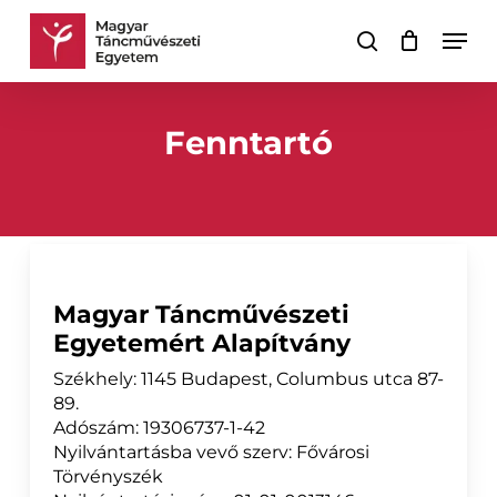
Skip
Men
to
keresés
Kosár
Kosár
main
bezárása
content
Fenntartó
Magyar Táncművészeti
Egyetemért Alapítvány
Székhely: 1145 Budapest, Columbus utca 87-
89.
Adószám: 19306737-1-42
Nyilvántartásba vevő szerv: Fővárosi
Törvényszék