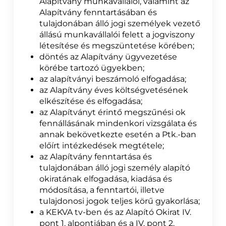
Alapítvány munkavállalói, valamint az
Alapítvány fenntartásában és
tulajdonában álló jogi személyek vezető
állású munkavállalói felett a jogviszony
létesítése és megszüntetése körében;
döntés az Alapítvány ügyvezetése
körébe tartozó ügyekben;
az alapítványi beszámoló elfogadása;
az Alapítvány éves költségvetésének
elkészítése és elfogadása;
az Alapítványt érintő megszűnési ok
fennállásának mindenkori vizsgálata és
annak bekövetkezte esetén a Ptk.-ban
előírt intézkedések megtétele;
az Alapítvány fenntartása és
tulajdonában álló jogi személy alapító
okiratának elfogadása, kiadása és
módosítása, a fenntartói, illetve
tulajdonosi jogok teljes körű gyakorlása;
a KEKVA tv-ben és az Alapító Okirat IV.
pont 1. alpontjában és a IV. pont 2.