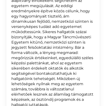
alapítvány elnökeként segíthetem az
egyetem megújulását. Az eddigi
eredményekre építve közös célunk, hogy
egy hagyományait tisztelő, ám
dinamikusan fejlődő, nemzetközi szinten is
versenyképes tudást adó egyetemet
működtessünk. Sikeres hallgatók százai
bizonyítják, hogy a Magyar Táncművészeti
Egyetem kitűnő, nemzetközi szinten is
jegyzett felsőoktatási intézmény. Bár a
forma változik, a lényeg megmarad:
megőrizzük értékeinket, egyedülálló széles
képzési palettánkat, ahol az egyetem
sikerében érdekelt oktatók és alkotók
segítségével bontakoztathatjuk ki
hallgatóink tehetségét. Miközben új
lehetőségek nyílnak meg az egyetem
számára, továbbra is változatlanul
elérhetőek lesznek az államilag támogatott
képzések, az ösztöndíj programok és a
hallgatói juttatások.