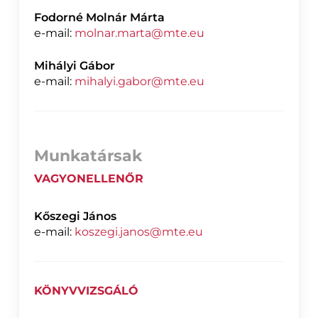
Fodorné Molnár Márta
e-mail:
molnar.marta@mte.eu
Mihályi Gábor
e-mail:
mihalyi.gabor@mte.eu
Munkatársak
VAGYONELLENŐR
Kőszegi János
e-mail:
koszegi.janos@mte.eu
KÖNYVVIZSGÁLÓ