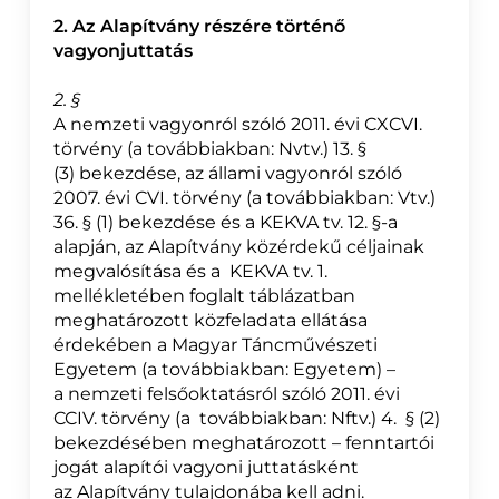
2. Az Alapítvány részére történő
vagyonjuttatás
2. §
A nemzeti vagyonról szóló 2011. évi CXCVI.
törvény (a továbbiakban: Nvtv.) 13. §
(3) bekezdése, az állami vagyonról szóló
2007. évi CVI. törvény (a továbbiakban: Vtv.)
36. § (1) bekezdése és a KEKVA tv. 12. §-a
alapján, az Alapítvány közérdekű céljainak
megvalósítása és a KEKVA tv. 1.
mellékletében foglalt táblázatban
meghatározott közfeladata ellátása
érdekében a Magyar Táncművészeti
Egyetem (a továbbiakban: Egyetem) –
a nemzeti felsőoktatásról szóló 2011. évi
CCIV. törvény (a továbbiakban: Nftv.) 4. § (2)
bekezdésében meghatározott – fenntartói
jogát alapítói vagyoni juttatásként
az Alapítvány tulajdonába kell adni.