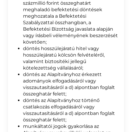
százmillió forint összeghatárt
meghaladó befektetési döntések
meghozatala a Befektetési
Szabályzattal összhangban, a
Befektetési Bizottság javaslata alapján
vagy írásbeli véleményének beszerzését
követően;
döntés hosszúlejáratú hitel vagy
hosszúlejáratú kölcsön felvételéről,
valamint biztosítéki jellegű
kötelezettség vállalásáról;
döntés az Alapítványhoz érkezett
adományok elfogadásáról vagy
visszautasításáról a d) alpontban foglalt
összeghatár felett;
döntés az Alapítványhoz történő
csatlakozás elfogadásáról vagy
visszautasításáról a d) alpontban foglalt
összeghatár felett;
munkáltatói jogok gyakorlása az