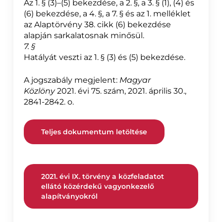
Az 1. § (3)–(5) bekezdése, a 2. §, a 3. § (1), (4) és
(6) bekezdése, a 4. §, a 7. § és az 1. melléklet
az Alaptörvény 38. cikk (6) bekezdése
alapján sarkalatosnak minősül.
7. §
Hatályát veszti az 1. § (3) és (5) bekezdése.
A jogszabály megjelent:
Magyar
Közlöny
2021. évi 75. szám, 2021. április 30.,
2841-2842. o.
Teljes dokumentum letöltése
2021. évi IX. törvény a közfeladatot
ellátó közérdekű vagyonkezelő
alapítványokról