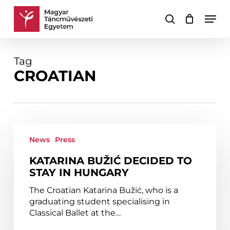
Skip
Men
to
search
Cart
Close
main
Cart
content
Tag
CROATIAN
Katarina
Bužić
News
Press
decided
KATARINA BUŽIĆ DECIDED TO
to
STAY IN HUNGARY
stay
in
The Croatian Katarina Bužić, who is a
Hungary
graduating student specialising in
Classical Ballet at the…