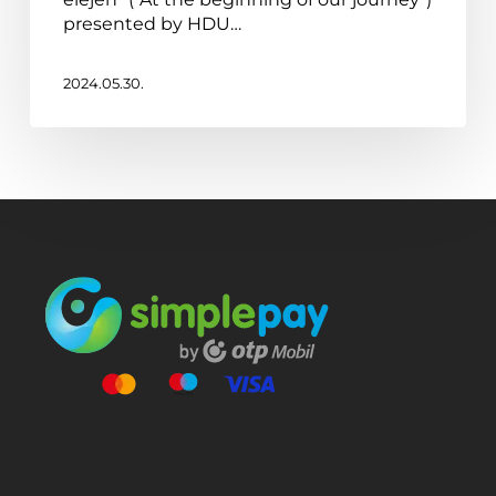
National
presented by HDU…
Dance
Theatre
2024.05.30.