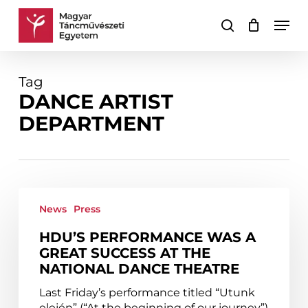
Skip
Men
to
search
Cart
Close
main
Cart
content
Tag
DANCE ARTIST
DEPARTMENT
HDU’s
performance
News
Press
was
HDU’S PERFORMANCE WAS A
a
GREAT SUCCESS AT THE
great
NATIONAL DANCE THEATRE
success
at
Last Friday’s performance titled “Utunk
the
elején” (“At the beginning of our journey”)