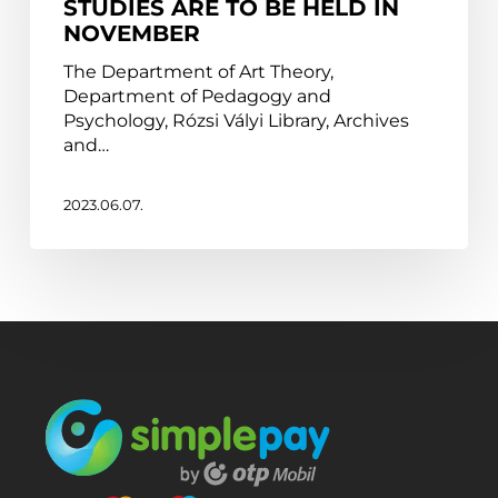
STUDIES ARE TO BE HELD IN
Dance
NOVEMBER
Studies
are
The Department of Art Theory,
to
Department of Pedagogy and
be
Psychology, Rózsi Vályi Library, Archives
held
and…
in
November
2023.06.07.