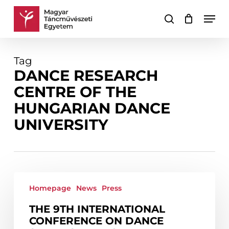
Skip
Men
to
search
Cart
Close
main
Cart
content
Tag
DANCE RESEARCH
CENTRE OF THE
HUNGARIAN DANCE
UNIVERSITY
The
9th
Homepage
News
Press
International
THE 9TH INTERNATIONAL
Conference
CONFERENCE ON DANCE
on