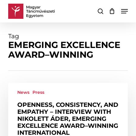
Skip
Men
to
search
Cart
Close
main
Cart
content
Tag
EMERGING EXCELLENCE
AWARD–WINNING
Openness,
Consistency,
News
Press
and
OPENNESS, CONSISTENCY, AND
Empathy
EMPATHY – INTERVIEW WITH
–
NIKOLETT ÁDER, EMERGING
Interview
EXCELLENCE AWARD–WINNING
with
INTERNATIONAL
Nikolett