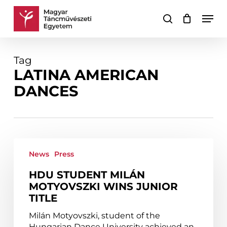
Skip
Men
to
search
Cart
Close
main
Cart
content
Tag
LATINA AMERICAN
DANCES
HDU
student
News
Press
Milán
HDU STUDENT MILÁN
Motyovszki wins
MOTYOVSZKI WINS JUNIOR
junior
TITLE
title
Milán Motyovszki, student of the
Hungarian Dance University achieved an