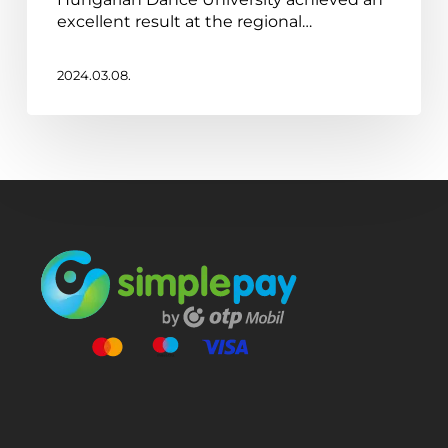
excellent result at the regional…
2024.03.08.