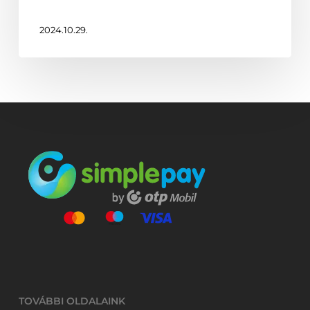
passes
away
2024.10.29.
TOVÁBBI OLDALAINK