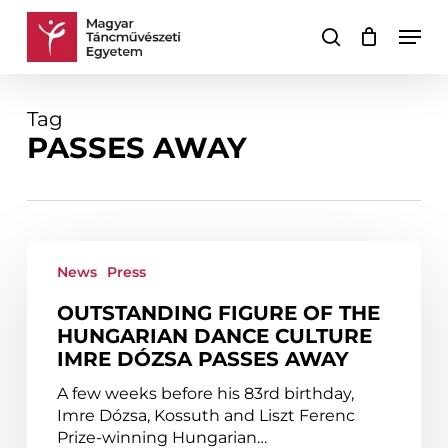
Skip
Men
to
search
Cart
Close
main
Cart
content
Tag
PASSES AWAY
Outstanding
figure
News
Press
of
OUTSTANDING FIGURE OF THE
the
HUNGARIAN DANCE CULTURE
Hungarian
IMRE DÓZSA PASSES AWAY
dance
culture
A few weeks before his 83rd birthday,
Imre
Imre Dózsa, Kossuth and Liszt Ferenc
Dózsa
Prize-winning Hungarian…