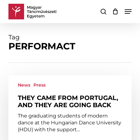
Skip
Men
to
search
Cart
Close
main
Cart
content
Tag
PERFORMACT
They
came
News
Press
from
THEY CAME FROM PORTUGAL,
Portugal,
AND THEY ARE GOING BACK
and
they
The graduating students of modern
are
dance at the Hungarian Dance University
going
(HDU) with the support…
back