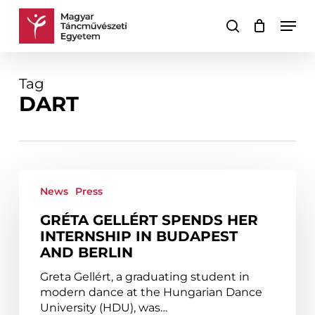
Skip
Men
to
search
Cart
Close
main
Cart
content
Tag
DART
Gréta
Gellért
News
Press
spends
GRÉTA GELLÉRT SPENDS HER
her
INTERNSHIP IN BUDAPEST
internship
AND BERLIN
in
Budapest
Greta Gellért, a graduating student in
and
modern dance at the Hungarian Dance
Berlin
University (HDU), was…