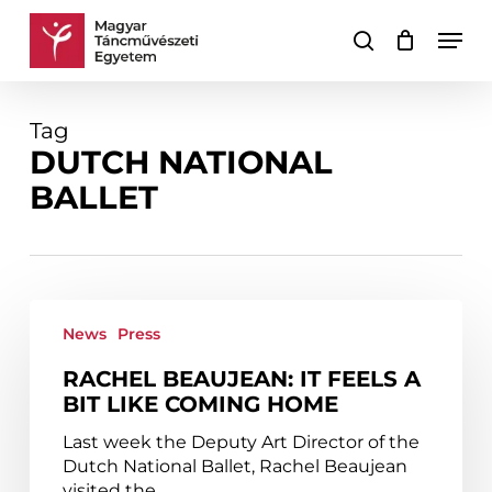
Skip
Men
to
search
Cart
Close
main
Cart
content
Tag
DUTCH NATIONAL
BALLET
Rachel
Beaujean:
News
Press
it
RACHEL BEAUJEAN: IT FEELS A
feels
BIT LIKE COMING HOME
a
bit
Last week the Deputy Art Director of the
like
Dutch National Ballet, Rachel Beaujean
coming
visited the…