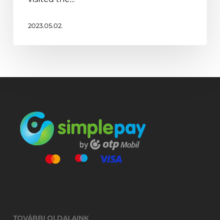
home
2023.05.02.
TOVÁBBI OLDALAINK