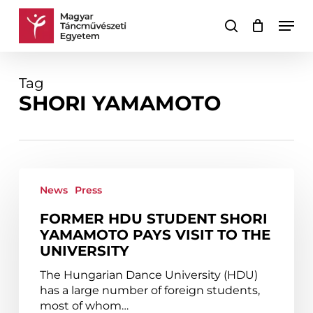
Skip
Men
to
search
Cart
Close
main
Cart
content
Tag
SHORI YAMAMOTO
Former
HDU
News
Press
student
FORMER HDU STUDENT SHORI
Shori
YAMAMOTO PAYS VISIT TO THE
Yamamoto
UNIVERSITY
pays
visit
The Hungarian Dance University (HDU)
to
has a large number of foreign students,
the
most of whom…