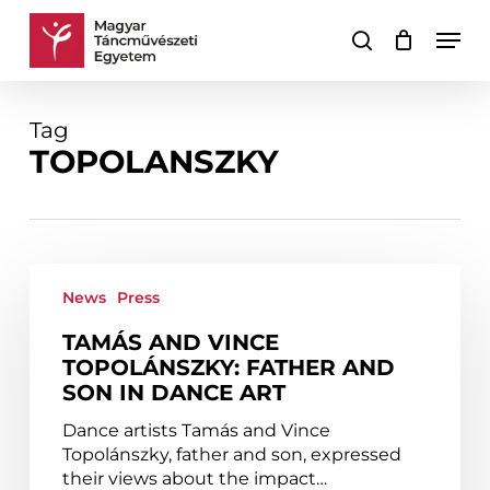
Skip
Men
to
search
Cart
Close
main
Cart
content
Tag
TOPOLANSZKY
Tamás
and
News
Press
Vince
TAMÁS AND VINCE
Topolánszky:
TOPOLÁNSZKY: FATHER AND
father
SON IN DANCE ART
and
son
Dance artists Tamás and Vince
in
Topolánszky, father and son, expressed
dance
their views about the impact…