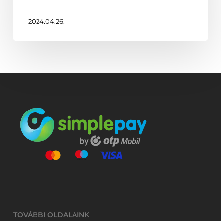
art
2024.04.26.
TOVÁBBI OLDALAINK