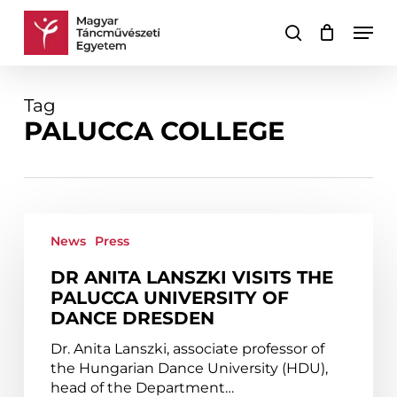
Skip
Men
to
search
Cart
Close
main
Cart
content
Tag
PALUCCA COLLEGE
Dr
Anita
News
Press
Lanszki
DR ANITA LANSZKI VISITS THE
visits
PALUCCA UNIVERSITY OF
the
DANCE DRESDEN
Palucca
University
Dr. Anita Lanszki, associate professor of
of
the Hungarian Dance University (HDU),
Dance
head of the Department…