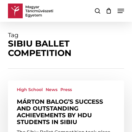
Skip
Men
to
search
Cart
Close
main
Cart
content
Tag
SIBIU BALLET
COMPETITION
Márton
Balog’s
High School
News
Press
success
MÁRTON BALOG’S SUCCESS
and
AND OUTSTANDING
outstanding
ACHIEVEMENTS BY HDU
achievements
STUDENTS IN SIBIU
by
HDU