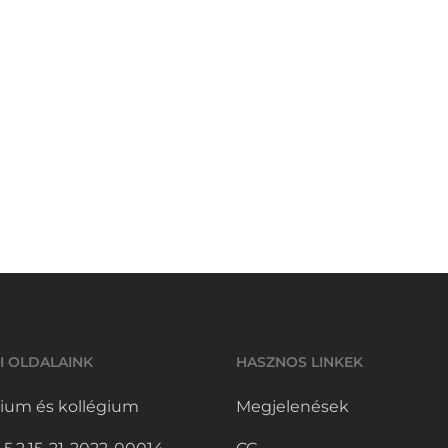
I OLDALAINK
HASZNOS LINKEK
ium és kollégium
Megjelenések