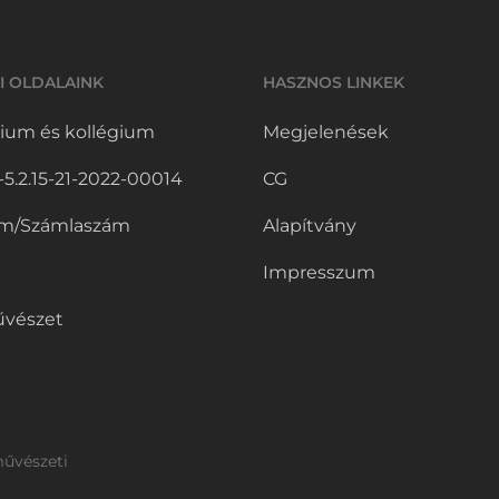
I OLDALAINK
HASZNOS LINKEK
ium és kollégium
Megjelenések
.2.15-21-2022-00014
CG
m/Számlaszám
Alapítvány
Impresszum
vészet
művészeti