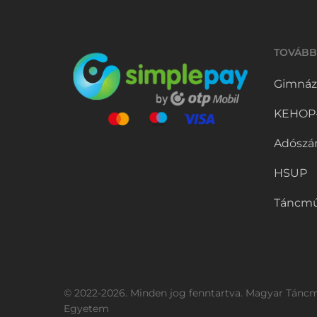
TOVÁBB
Gimnáz
KEHOP-5
Adószá
HSUP
Táncmű
© 2022-2026. Minden jog fenntartva. Magyar Tánc
Egyetem