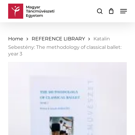
Skip
Men
to
search
Cart
Close
main
Cart
content
Home
REFERENCE LIBRARY
Katalin
Sebestény: The methodology of classical ballet:
year 3