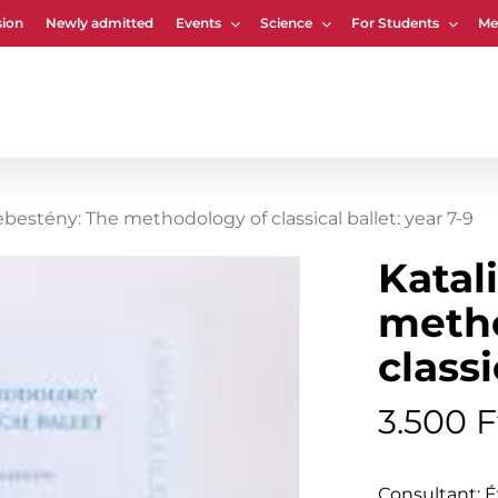
ion
Newly admitted
Events
Science
For Students
Me
Cart
ebestény: The methodology of classical ballet: year 7-9
Katal
meth
classi
3.500
F
Consultant: 