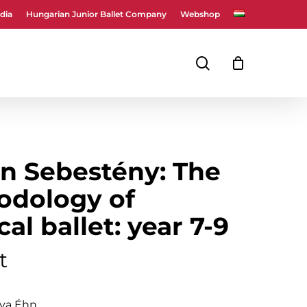
dia
Hungarian Junior Ballet Company
Webshop
Close
Cart
search
in Sebestény: The
odology of
cal ballet: year 7-9
t
Éva Éhn