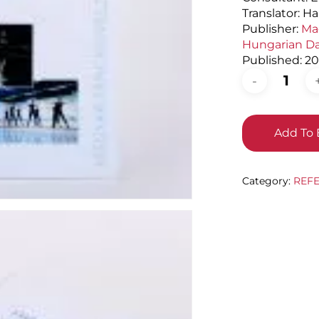
Translator: H
Publisher:
Ma
Hungarian Da
Published:
20
Add To 
Category:
REF