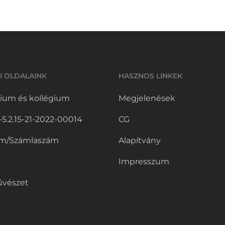
I OLDALAINK
HASZNOS LINKEK
ium és kollégium
Megjelenések
.2.15-21-2022-00014
CG
m/Számlaszám
Alapítvány
Impresszum
vészet