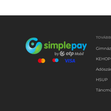
TOVÁBB
Gimnáz
KEHOP-5
Adószá
HSUP
Táncmű