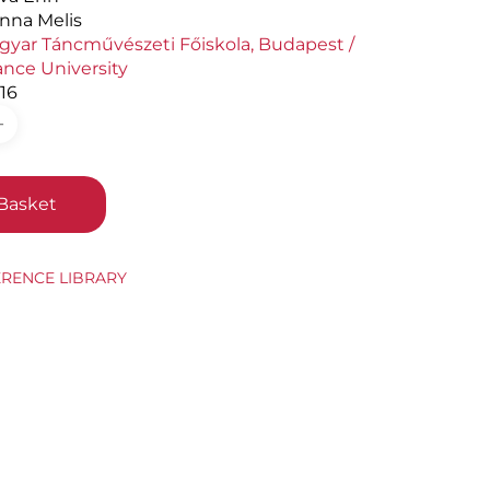
anna Melis
gyar Táncművészeti Főiskola,
Budapest /
nce University
16
Basket
ERENCE LIBRARY