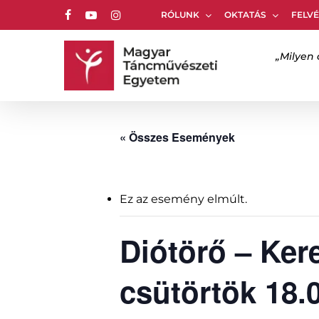
Skip
RÓLUNK
OKTATÁS
FELVÉ
to
facebook
youtube
instagram
main
content
„Milyen 
Nyomj ENTER-t a kereséshez vagy ESC-et a 
« Összes Események
Ez az esemény elmúlt.
Diótörő – Ker
csütörtök 18.