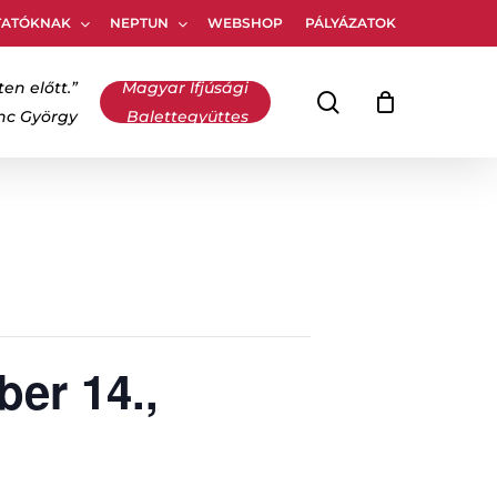
TATÓKNAK
NEPTUN
WEBSHOP
PÁLYÁZATOK
Kosár
bezárása
ten előtt.”
Magyar Ifjúsági
keresés
inc György
Balettegyüttes
er 14.,