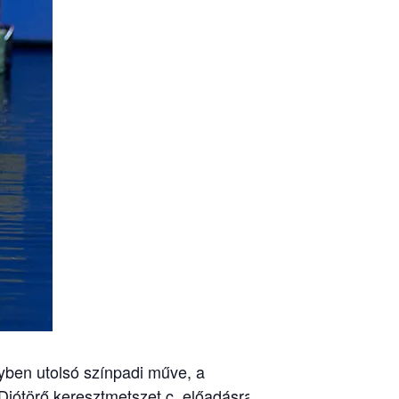
egyben utolsó színpadi műve, a
Diótörő keresztmetszet c. előadásra.