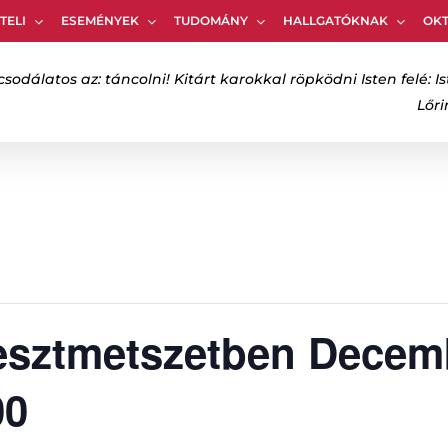
TELI
ESEMÉNYEK
TUDOMÁNY
HALLGATÓKNAK
OK
Kosár
csodálatos az: táncolni! Kitárt karokkal röpködni Isten felé: Is
Lőr
bezáráshoz
esztmetszetben Decemb
00