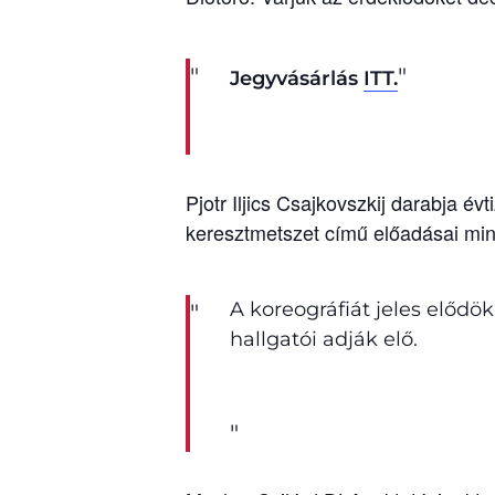
Jegyvásárlás
ITT.
Pjotr Iljics Csajkovszkij darabja 
keresztmetszet című előadásai mindi
A koreográfiát jeles előd
hallgatói adják elő.