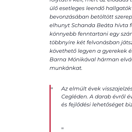
ülő esetleges leendő hallgató
bevonzásában betöltött szere
elhunyt Schanda Beáta hívta f
könnyebb fenntartani egy szám
többnyire két felvonásban játs
követhető legyen a gyerekek é
Barna Mónikával hárman elválla
munkánkat.
Az elmúlt évek visszajelzés
Cegléden. A darab évről é
és fejlődési lehetőséget biz