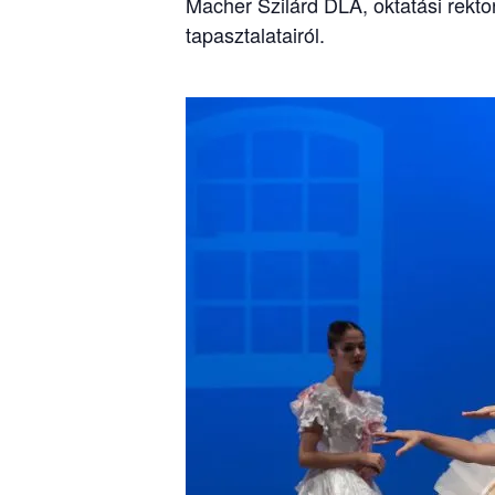
Macher Szilárd DLA, oktatási rekto
tapasztalatairól.