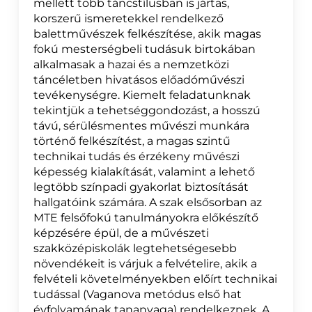
mellett több táncstílusban is jártas,
korszerű ismeretekkel rendelkező
balettművészek felkészítése, akik magas
fokú mesterségbeli tudásuk birtokában
alkalmasak a hazai és a nemzetközi
táncéletben hivatásos előadóművészi
tevékenységre. Kiemelt feladatunknak
tekintjük a tehetséggondozást, a hosszú
távú, sérülésmentes művészi munkára
történő felkészítést, a magas szintű
technikai tudás és érzékeny művészi
képesség kialakítását, valamint a lehető
legtöbb színpadi gyakorlat biztosítását
hallgatóink számára. A szak elsősorban az
MTE felsőfokú tanulmányokra előkészítő
képzésére épül, de a művészeti
szakközépiskolák legtehetségesebb
növendékeit is várjuk a felvételire, akik a
felvételi követelményekben előírt technikai
tudással (Vaganova metódus első hat
évfolyamának tananyaga) rendelkeznek. A