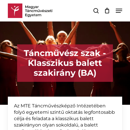
Skip
Men
to
keresés
Kosár
Kosár
main
bezárása
content
Táncművész szak -
Klasszikus balett
szakirány (BA)
Az MTE Táncművészképző Intézetében
folyó egyetemi szintű oktatás legfontosabb
célja és feladata a klasszikus balett
szakirányon olyan sokoldalú, a balett