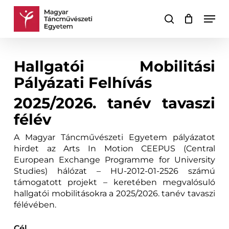
Skip
Men
to
keresés
Kosár
Kosár
main
bezárása
content
Hallgatói Mobilitási
Pályázati Felhívás
2025/2026. tanév tavaszi
félév
A Magyar Táncművészeti Egyetem pályázatot
hirdet az Arts In Motion CEEPUS (Central
European Exchange Programme for University
Studies) hálózat – HU-2012-01-2526 számú
támogatott projekt – keretében megvalósuló
hallgatói mobilitásokra a 2025/2026. tanév tavaszi
félévében.
Cél