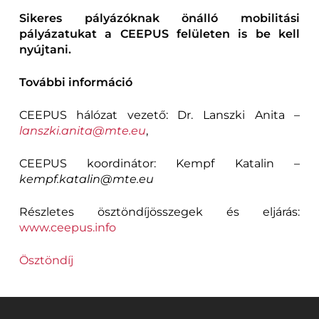
Sikeres pályázóknak önálló mobilitási
pályázatukat a CEEPUS felületen is be kell
nyújtani.
További információ
CEEPUS hálózat vezető: Dr. Lanszki Anita –
lanszki.anita@mte.eu
,
CEEPUS koordinátor: Kempf Katalin –
kempf.katalin@mte.eu
Részletes ösztöndíjösszegek és eljárás:
www.ceepus.info
Ösztöndíj