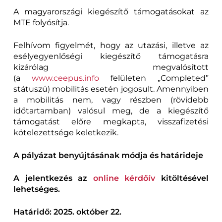
A magyarországi kiegészítő támogatásokat az
MTE folyósítja.
Felhívom figyelmét, hogy az utazási, illetve az
esélyegyenlőségi kiegészítő támogatásra
kizárólag megvalósított
(a
www.ceepus.info
felületen „Completed”
státuszú) mobilitás esetén jogosult. Amennyiben
a mobilitás nem, vagy részben (rövidebb
időtartamban) valósul meg, de a kiegészítő
támogatást előre megkapta, visszafizetési
kötelezettsége keletkezik.
A pályázat benyújtásának módja és határideje
A jelentkezés az
online kérdőív
kitöltésével
lehetséges.
Határidő: 2025. október 22.