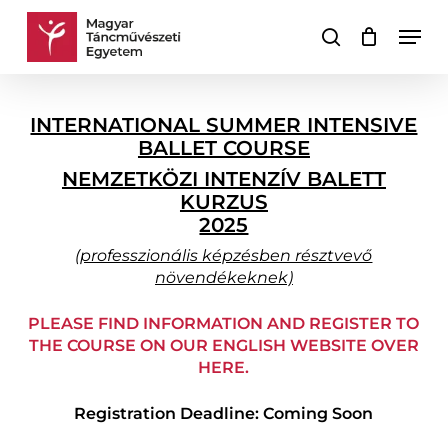
Skip
Men
to
keresés
Kosár
Kosár
main
bezárása
content
INTERNATIONAL SUMMER INTENSIVE
BALLET COURSE
NEMZETKÖZI INTENZÍV BALETT
KURZUS
2025
(professzionális képzésben résztvevő
növendékeknek)
PLEASE FIND INFORMATION AND REGISTER TO
THE COURSE ON OUR ENGLISH WEBSITE OVER
HERE.
Registration Deadline: Coming Soon