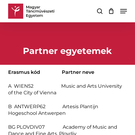
Skip
Men
to
keresés
Kosár
Kosár
main
bezárása
content
Partner egyetemek
Erasmus kód Partner neve
A WIEN52 Music and Arts University
of the City of Vienna
B ANTWERP62 Artesis Plantijn
Hogeschool Antwerpen
BG PLOVDIV07 Academy of Music and
Dance and Fine Arts, Plovdiv