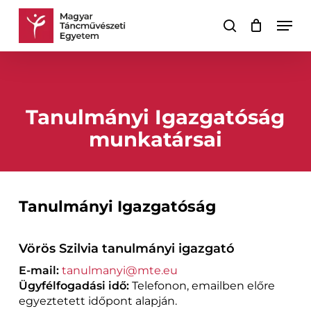
Skip
Men
to
keresés
Kosár
Kosár
main
bezárása
content
Tanulmányi Igazgatóság
munkatársai
Tanulmányi Igazgatóság
Vörös Szilvia tanulmányi igazgató
E-mail:
tanulmanyi@mte.eu
Ügyfélfogadási idő:
Telefonon, emailben előre
egyeztetett időpont alapján.