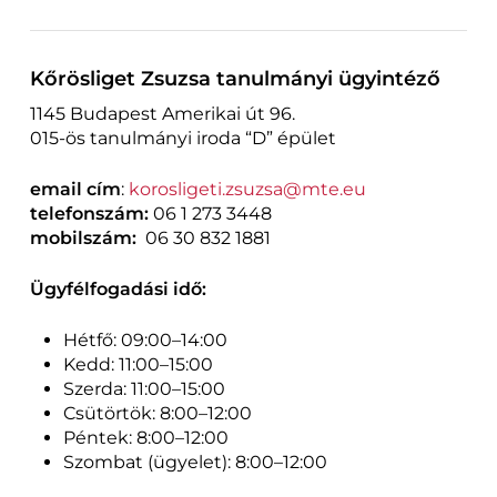
Kőrösliget Zsuzsa tanulmányi ügyintéző
1145 Budapest Amerikai út 96.
015-ös tanulmányi iroda “D” épület
email cím
:
korosligeti.zsuzsa@mte.eu
telefonszám:
06 1 273 3448
mobilszám:
06 30 832 1881
Ügyfélfogadási idő:
Hétfő: 09:00–14:00
Kedd: 11:00–15:00
Szerda: 11:00–15:00
Csütörtök: 8:00–12:00
Péntek: 8:00–12:00
Szombat (ügyelet): 8:00–12:00