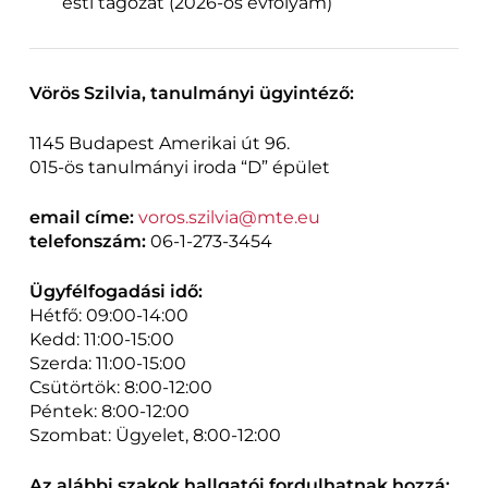
esti tagozat (2026-os évfolyam)
Vörös Szilvia, tanulmányi ügyintéző:
1145 Budapest Amerikai út 96.
015-ös tanulmányi iroda “D” épület
email címe:
voros.szilvia@mte.eu
telefonszám:
06-1-273-3454
Ügyfélfogadási idő:
Hétfő: 09:00-14:00
Kedd: 11:00-15:00
Szerda: 11:00-15:00
Csütörtök: 8:00-12:00
Péntek: 8:00-12:00
Szombat: Ügyelet, 8:00-12:00
Az alábbi szakok hallgatói fordulhatnak hozzá: