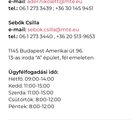
e-mail
:
ader.nikolett@mte.eu
tel.:
06 1 273 3439 ; +36 30 145 9451
Sebők Csilla
e-mail:
sebok.csilla@mte.eu
tel.:
06 1 273 3440 , +36 20 513-9653
1145 Budapest Amerikai út 96.
13-as iroda “A” épület, fél emeleten
Ügyfélfogadási idő:
Hétfő: 09:00-14:00
Kedd: 11:00-15:00
Szerda: 11:00-15:00
Csütörtök: 8:00-12:00
Péntek: 8:00-12:00