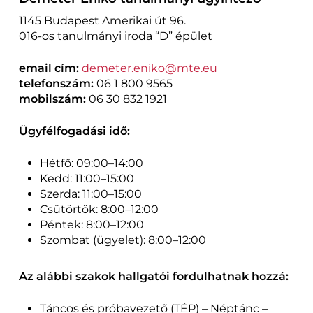
1145 Budapest Amerikai út 96.
016-os tanulmányi iroda “D” épület
email cím:
demeter.eniko@mte.eu
telefonszám:
06 1 800 9565
mobilszám:
06 30 832 1921
Ügyfélfogadási idő:
Hétfő: 09:00–14:00
Kedd: 11:00–15:00
Szerda: 11:00–15:00
Csütörtök: 8:00–12:00
Péntek: 8:00–12:00
Szombat (ügyelet): 8:00–12:00
Az alábbi szakok hallgatói fordulhatnak hozzá:
Táncos és próbavezető (TÉP) – Néptánc –