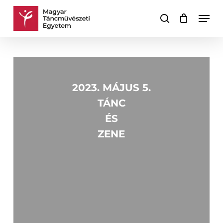
Skip
Men
to
keresés
Kosár
Kosár
main
bezárása
content
Learn
more
2023. MÁJUS 5.
TÁNC
ÉS
ZENE