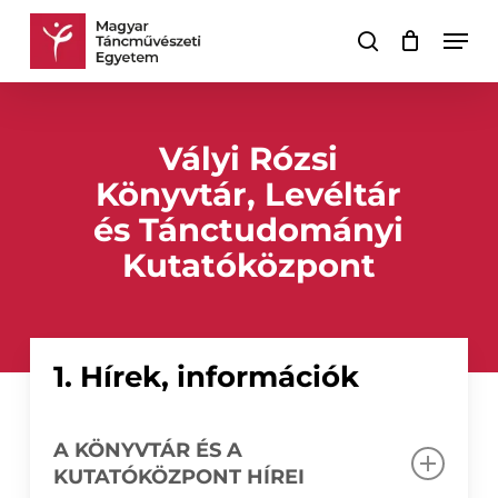
Skip
Men
to
keresés
Kosár
Kosár
main
bezárása
content
Vályi Rózsi
Könyvtár, Levéltár
és Tánctudományi
Kutatóközpont
1. Hírek, információk
A KÖNYVTÁR ÉS A
KUTATÓKÖZPONT HÍREI