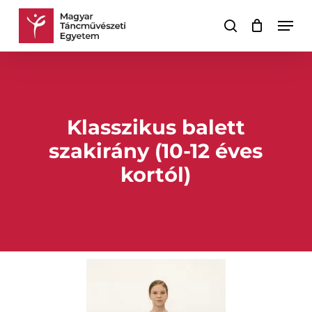
Skip
Men
to
keresés
Kosár
Kosár
main
bezárása
content
Klasszikus balett
szakirány (10-12 éves
kortól)