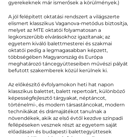
gyerekeknek már ismerősek a körülmények.)
A jól felépített oktatási rendszert a világszerte
elismert klasszikus Vaganova-metódus biztosítja,
melyet az MTE oktatói folyamatosan a
legkorszerűbb elvárásokhoz igazítanak; az
egyetem kiváló balettmesterei és szakmai
oktatói pedig a legmagasabban képzett,
többségében Magyarország és Európa
meghatározó táncegyütteseiben művészi pályát
befutott szakemberek közül kerülnek ki.
Az előkészítő évfolyamokon heti hat napon
klasszikus balettet, balett repertoárt, különböző
képességfejlesztő tárgyakat, néptáncot,
történelmi-, és modern társastáncokat, modern
technikákat és drámajátékot tanulnak a
növendékek, akik az első évtől kezdve színpadi
fellépéseken vesznek részt az egyetem saját
előadásain és budapesti balettegyüttesek