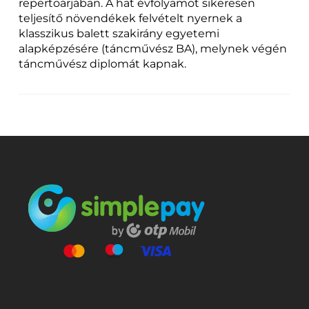
repertoárjában. A hat évfolyamot sikeresen
teljesítő növendékek felvételt nyernek a
klasszikus balett szakirány egyetemi
alapképzésére (táncművész BA), melynek végén
táncművész diplomát kapnak.