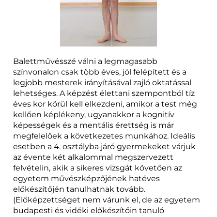
Balettművésszé válni a legmagasabb
színvonalon csak több éves, jól felépített és a
legjobb mesterek irányításával zajló oktatással
lehetséges. A képzést élettani szempontból tíz
éves kor körül kell elkezdeni, amikor a test még
kellően képlékeny, ugyanakkor a kognitív
képességek és a mentális érettség is már
megfelelőek a következetes munkához. Ideális
esetben a 4. osztályba járó gyermekeket várjuk
az évente két alkalommal megszervezett
felvételin, akik a sikeres vizsgát követően az
egyetem művészképzőjének hatéves
előkészítőjén tanulhatnak tovább.
(Előképzettséget nem várunk el, de az egyetem
budapesti és vidéki előkészítőin tanuló