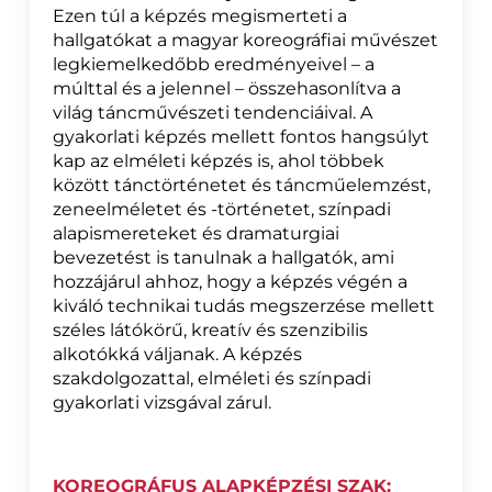
Ezen túl a képzés megismerteti a
hallgatókat a magyar koreográfiai művészet
legkiemelkedőbb eredményeivel – a
múlttal és a jelennel – összehasonlítva a
világ táncművészeti tendenciáival. A
gyakorlati képzés mellett fontos hangsúlyt
kap az elméleti képzés is, ahol többek
között tánctörténetet és táncműelemzést,
zeneelméletet és -történetet, színpadi
alapismereteket és dramaturgiai
bevezetést is tanulnak a hallgatók, ami
hozzájárul ahhoz, hogy a képzés végén a
kiváló technikai tudás megszerzése mellett
széles látókörű, kreatív és szenzibilis
alkotókká váljanak. A képzés
szakdolgozattal, elméleti és színpadi
gyakorlati vizsgával zárul.
KOREOGRÁFUS ALAPKÉPZÉSI SZAK: