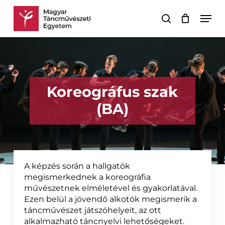
Skip
Men
to
keresés
Kosár
Kosár
main
bezárása
content
Koreográfus szak
(BA)
A képzés során a hallgatók
megismerkednek a koreográfia
művészetnek elméletével és gyakorlatával.
Ezen belül a jövendő alkotók megismerik a
táncművészet játszóhelyeit, az ott
alkalmazható táncnyelvi lehetőségeket.