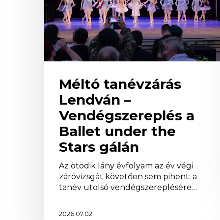
a
Ballet
under
the
Stars
gálán
Méltó tanévzárás
Lendván –
Vendégszereplés a
Ballet under the
Stars gálán
Az ötödik lány évfolyam az év végi
záróvizsgát követően sem pihent: a
tanév utolsó vendégszereplésére…
2026.07.02.