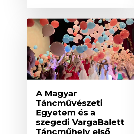
A
Magyar
Táncművészeti
Egyetem
és
a
szegedi
VargaBalett
Táncműhely
első
közös
A Magyar
előadása
Táncművészeti
Egyetem és a
szegedi VargaBalett
Táncműhely első