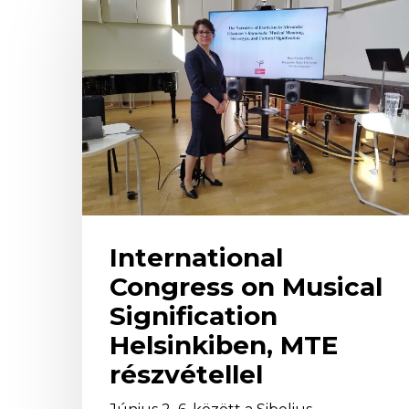
on
Musical
Signification
Helsinkiben,
MTE
részvétellel
International
Congress on Musical
Signification
Helsinkiben, MTE
részvétellel