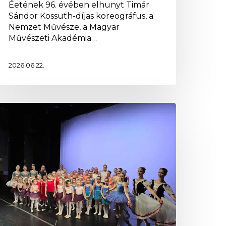
Éetének 96. évében elhunyt Timár
Sándor Kossuth-díjas koreográfus, a
Nemzet Művésze, a Magyar
Művészeti Akadémia…
2026.06.22.
zekszárdtól
aM-
rT
zínpadáig
INCSENEK TERMÉKEK A
ozgalmas
KOSÁRBAN.
étvége
Gyerünk A Webshopba
alett-
anszék