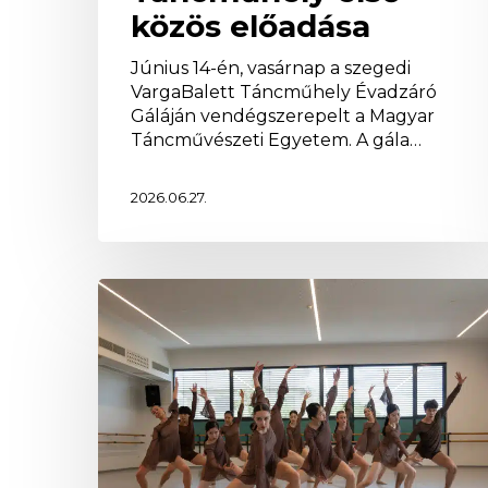
közös előadása
Június 14-én, vasárnap a szegedi
VargaBalett Táncműhely Évadzáró
Gáláján vendégszerepelt a Magyar
Táncművészeti Egyetem. A gála…
2026.06.27.
Képesítővizsga
előtti
bemutatóóra