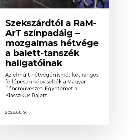
allgatóinak
Szekszárdtól a RaM-
ArT színpadáig –
mozgalmas hétvége
a balett-tanszék
hallgatóinak
Az elmúlt hétvégén ismét két rangos
fellépésen képviselték a Magyar
Táncművészeti Egyetemet a
Klasszikus Balett…
2026.06.19.