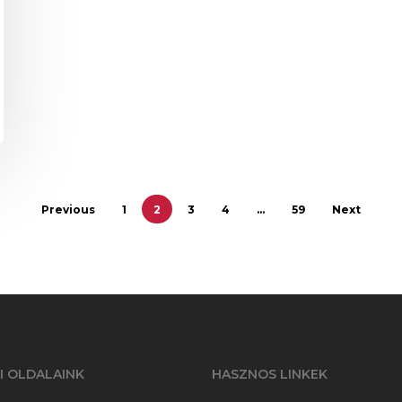
Previous
1
2
3
4
…
59
Next
I OLDALAINK
HASZNOS LINKEK