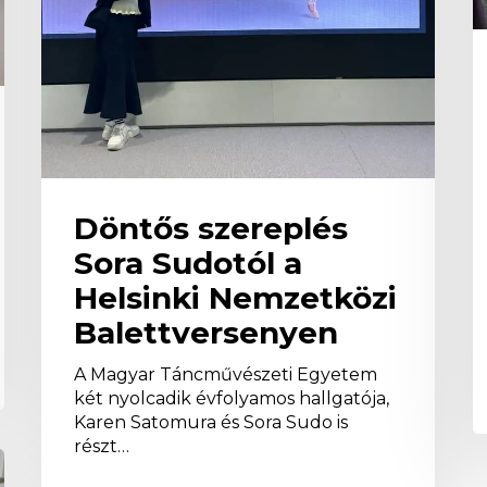
h
Döntős szereplés
Sora Sudotól a
Helsinki Nemzetközi
Balettversenyen
A Magyar Táncművészeti Egyetem
két nyolcadik évfolyamos hallgatója,
Karen Satomura és Sora Sudo is
részt…