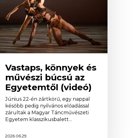
z
gyetemtől
videó)
Vastaps, könnyek és
művészi búcsú az
Egyetemtől (videó)
Június 22-én zártkörű, egy nappal
később pedig nyilvános előadással
zárultak a Magyar Táncművészeti
Egyetem klasszikusbalett…
2026.06.29.