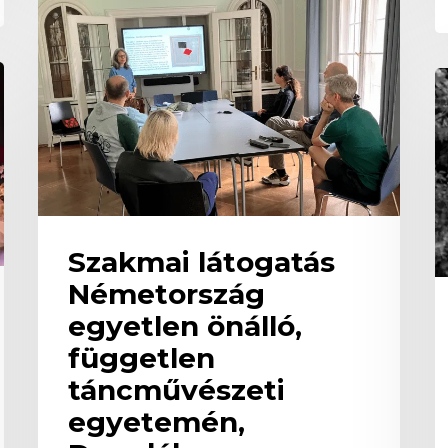
látogatás
Németország
egyetlen
önálló,
E
független
T
táncművészeti
S
egyetemén,
K
Drezdában
d
k
a
N
M
Szakmai látogatás
Németország
egyetlen önálló,
független
táncművészeti
egyetemén,