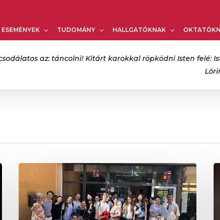
Kosár
ESEMÉNYEK
TUDOMÁNY
HALLGATÓKNAK
OKTATÓK
csodálatos az: táncolni! Kitárt karokkal röpködni Isten felé: Is
Lőr
bezáráshoz
Sikeres
V
brnói
k
fellépés
é
m
b