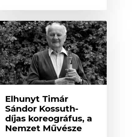
lhunyt
imár
ándor
ossuth-
íjas
oreográfus,
emzet
űvésze
Elhunyt Timár
Sándor Kossuth-
díjas koreográfus, a
Nemzet Művésze