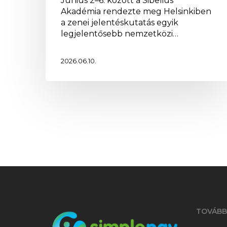
Június 2–6. között a Sibelius
Akadémia rendezte meg Helsinkiben
a zenei jelentéskutatás egyik
legjelentősebb nemzetközi…
2026.06.10.
TOVÁBB