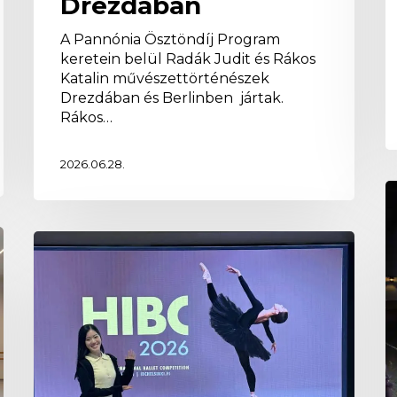
Drezdában
A Pannónia Ösztöndíj Program
keretein belül Radák Judit és Rákos
Katalin művészettörténészek
Drezdában és Berlinben jártak.
Rákos…
2026.06.28.
S
a
R
Döntős
A
szereplés
s
Sora
N
–
Sudotól
m
a
h
Helsinki
a
Nemzetközi
b
Balettversenyen
t