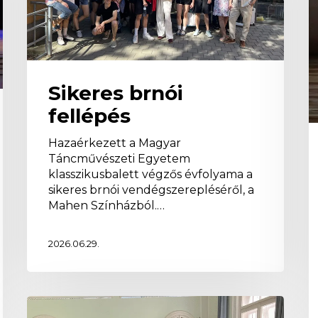
a
E
(
Sikeres brnói
fellépés
Hazaérkezett a Magyar
Táncművészeti Egyetem
klasszikusbalett végzős évfolyama a
sikeres brnói vendégszerepléséről, a
Mahen Színházból.…
2026.06.29.
Szakmai