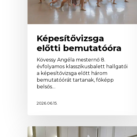
Képesítővizsga
előtti bemutatóóra
Kövessy Angéla mesternő 8.
évfolyamos klasszikusbalett hallgatói
a képesítővizsga előtt három
bemutatóórát tartanak, főképp
belsős…
2026.06.15.
International
Congress