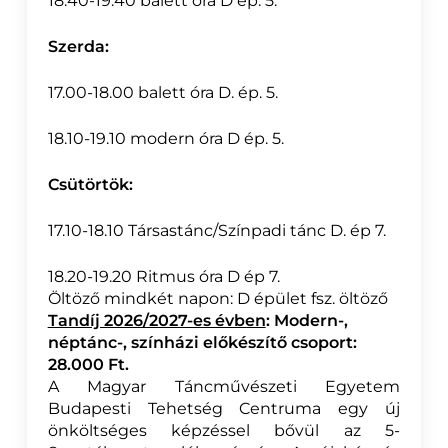
18.40-19.40 balett óra D ép. 5.
Szerda:
17.00-18.00 balett óra D. ép. 5.
18.10-19.10 modern óra D ép. 5.
Csütörtök:
17.10-18.10
Társastánc/Színpadi tánc
D. ép 7.
18.20-19.20
Ritmus óra
D ép 7.
Öltöző mindkét napon: D épület fsz. öltöző
Tandíj 2026/2027-es évben
: Modern-,
néptánc-, színházi előkészítő csoport:
28.000 Ft.
A Magyar Táncművészeti Egyetem
Budapesti Tehetség Centruma
egy új
önköltséges képzéssel bővül az 5-