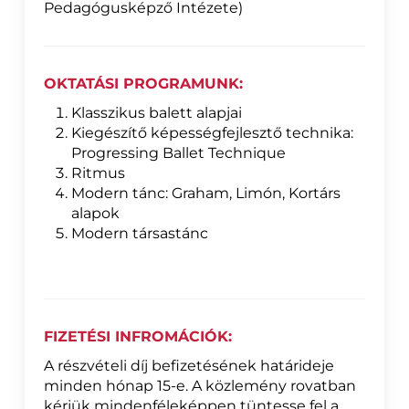
Pedagógusképző Intézete)
OKTATÁSI PROGRAMUNK:
Klasszikus balett alapjai
Kiegészítő képességfejlesztő technika:
Progressing Ballet Technique
Ritmus
Modern tánc: Graham, Limón, Kortárs
alapok
Modern társastánc
FIZETÉSI INFROMÁCIÓK:
A részvételi díj befizetésének határideje
minden hónap 15-e. A közlemény rovatban
kérjük mindenféleképpen tüntesse fel a