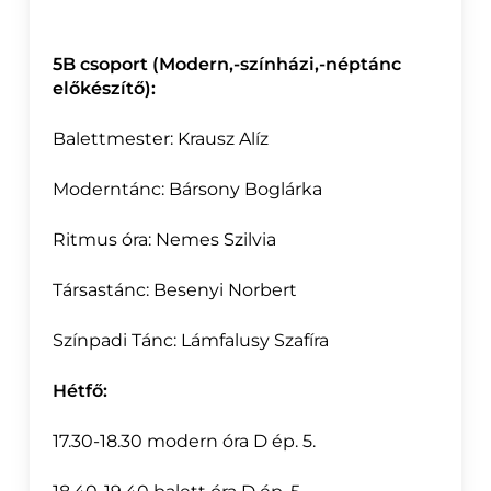
5B csoport (Modern,-színházi,-néptánc
előkészítő):
Balettmester:
Krausz Alíz
Moderntánc: Bársony Boglárka
Ritmus óra:
Nemes Szilvia
Társastánc: Besenyi Norbert
Színpadi Tánc: Lámfalusy Szafíra
Hétfő:
17.30-18.30 modern óra
D ép. 5.