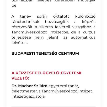
Színházban fellépés keretében mutatják
be.
A tanév során oktatott különböző
tánctechnikák hozzásegítik a képzés
résztvevőit a sikeres felvételi vizsgához a
Táncművészképző Intézetbe, de a kurzus
teljesítése nem jelenti az automatikus
felvételt.
BUDAPESTI TEHETSÉG CENTRUM
A KÉPZÉST FELÜGYELŐ EGYETEMI
VEZETŐ:
Dr. Macher Szilárd
egyetemi tanár,
balettmester, a Táncművészképző Intézet
intézetigazgatója