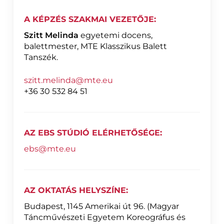
A KÉPZÉS SZAKMAI VEZETŐJE:
Szitt Melinda
egyetemi docens,
balettmester, MTE Klasszikus Balett
Tanszék.
szitt.melinda@mte.eu
+36 30 532 84 51
AZ EBS STÚDIÓ ELÉRHETŐSÉGE:
ebs@mte.eu
AZ OKTATÁS HELYSZÍNE:
Budapest, 1145 Amerikai út 96. (Magyar
Táncművészeti Egyetem Koreográfus és