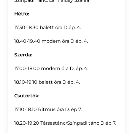
Színpadi Tánc: Lámfalusy Szafíra
Hétfő:
17.30-18.30 balett óra
D ép. 4.
18.40-19.40 modern óra D ép. 4.
Szerda:
17.00-18.00 modern óra D. ép. 4.
18.10-19.10 balett óra D ép. 4.
Csütörtök:
17.10-18.10
Ritmus óra
D. ép 7.
18.20-19.20
Társastánc/Színpadi tánc
D ép 7.