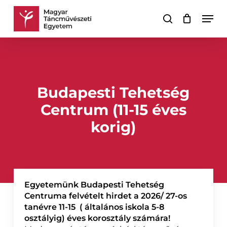
Skip
Men
to
keresés
Kosár
Kosár
main
bezárása
content
Budapesti Tehetség
Centrum (11-15 éves
korig)
Egyetemünk
Budapesti Tehetség
Centruma
felvételt hirdet a 2026/ 27-os
tanévre 11-15 ( általános iskola 5-8
osztályig) éves korosztály számára!