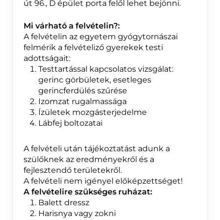
út 96., D épület porta felől lehet bejönni.
Mi várható a felvételin?:
A felvételin az egyetem gyógytornászai
felmérik a felvételiző gyerekek testi
adottságait:
Testtartással kapcsolatos vizsgálat:
gerinc görbületek, esetleges
gerincferdülés szűrése
Izomzat rugalmassága
Ízületek mozgásterjedelme
Lábfej boltozatai
A felvételi után tájékoztatást adunk a
szülőknek az eredményekről és a
fejlesztendő területekről.
A felvételi nem igényel előképzettséget!
A felvételire szükséges ruházat:
Balett dressz
Harisnya vagy zokni