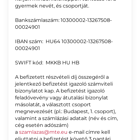
gyermek nevét, és csoportját.
Bankszámlaszám: 10300002-
13267508-
00024901
IBAN szám: HU64 10300002-13267508-
00024901
SWIFT kód: MKKB HU HB
A befizetett részvételi díj összegéről a
jelentkező befizetést igazoló számviteli
bizonylatot kap. A befizetést igazoló
feladóvevény vagy átutalási bizonylat
másolatát, a választott csoport
megnevezését (pl.: Budapest, 1. csoport),
valamint a számlázási adatait (név és cím,
cég esetén adószám)
a
szamlazas@mte.eu
e-mail címre kell
eljuttatni a befizetést követő 3 naptári