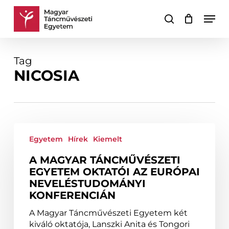
Skip
Men
to
keresés
Kosár
Kosár
main
bezárása
content
Tag
NICOSIA
A
Magyar
Egyetem
Hírek
Kiemelt
Táncművészeti
A MAGYAR TÁNCMŰVÉSZETI
Egyetem
EGYETEM OKTATÓI AZ EURÓPAI
oktatói
NEVELÉSTUDOMÁNYI
az
KONFERENCIÁN
Európai
Neveléstudományi
A Magyar Táncművészeti Egyetem két
Konferencián
kiváló oktatója, Lanszki Anita és Tongori