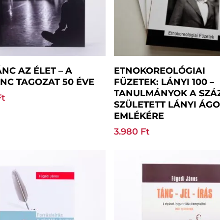
Kosárba Teszem
Kosárba Teszem
ÁNC AZ ÉLET – A
ETNOKOREOLÓGIAI
NC TAGOZAT 50 ÉVE
FÜZETEK: LÁNYI 100 –
TANULMÁNYOK A SZÁ
Ft
SZÜLETETT LÁNYI ÁG
EMLÉKÉRE
3.980
Ft