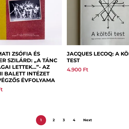
Kosárba Teszem
Kosárba Teszem
ATI ZSÓFIA ÉS
JACQUES LECOQ: A KÖ
R SZILÁRD: „A TÁNC
TEST
AGAI LETTEK…”- AZ
4.900
Ft
I BALETT INTÉZET
VÉGZŐS ÉVFOLYAMA
Ft
1
2
3
4
Next