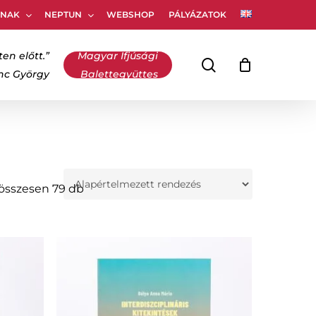
KNAK
NEPTUN
WEBSHOP
PÁLYÁZATOK
Kosár
bezárása
ten előtt.”
Magyar Ifjúsági
keresés
inc György
Balettegyüttes
 összesen 79 db