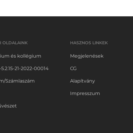
I OLDALAINK
HASZNOS LINKEK
ium és kollégium
Megjelenések
.2.15-21-2022-00014
CG
m/Számlaszám
Alapítvány
Impresszum
vészet