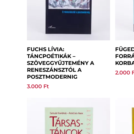
Kosárba Teszem
FUCHS LÍVIA:
FÜGED
TÁNCPOÉTIKÁK –
FORRÁ
SZÖVEGGYŰJTEMÉNY A
KORB
RENESZÁNSZTÓL A
2.000
POSZTMODERNIG
3.000
Ft