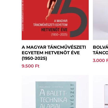
Kosárba Teszem
A MAGYAR TÁNCMŰVÉSZETI
BOLVÁ
EGYETEM HETVENÖT ÉVE
TÁNCO
(1950-2025)
3.000
9.500
Ft