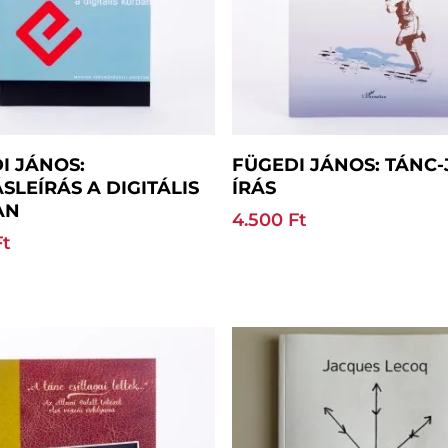
Kosárba Teszem
Tovább Olvasom
I JÁNOS:
FÜGEDI JÁNOS: TÁNC-
SLEÍRÁS A DIGITÁLIS
ÍRÁS
AN
4.500
Ft
Ft