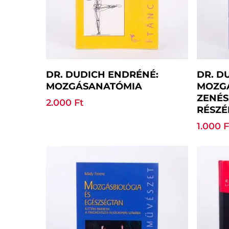
Tovább Olvasom
DR. DUDICH ENDRÉNÉ:
DR. D
MOZGÁSANATÓMIA
MOZG
ZENÉ
2.000
Ft
RÉSZÉ
1.000
F