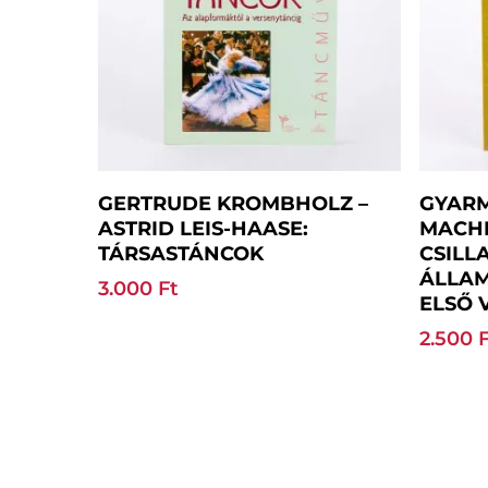
Kosárba Teszem
GERTRUDE KROMBHOLZ –
GYARM
ASTRID LEIS-HAASE:
MACHE
TÁRSASTÁNCOK
CSILL
ÁLLAM
3.000
Ft
ELSŐ 
2.500