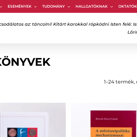
ESEMÉNYEK
TUDOMÁNY
HALLGATÓKNAK
OKTATÓ
Kosár
csodálatos az: táncolni! Kitárt karokkal röpködni Isten felé: Is
Lőr
bezáráshoz
KÖNYVEK
1–24 termék,