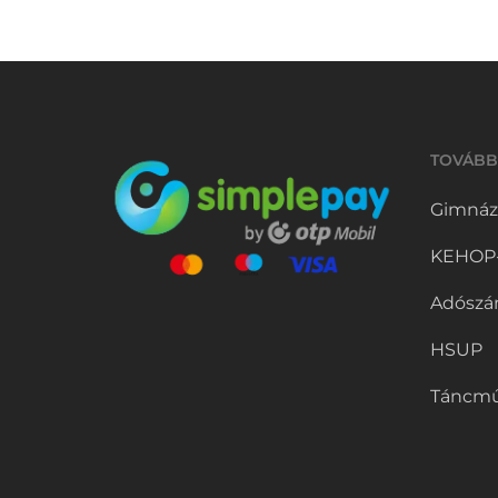
TOVÁBB
Gimnáz
KEHOP-5
Adószá
HSUP
Táncmű