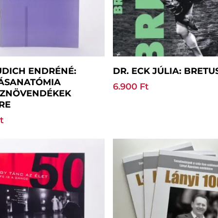
Kosárba Teszem
Kosárba Teszem
UDICH ENDRÉNÉ:
DR. ECK JÚLIA: BRETU
ÁSANATÓMIA
6.900
Ft
SZNÖVENDÉKEK
RE
t