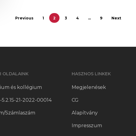
Previous
1
2
3
4
…
9
Next
I OLDALAINK
HASZNOS LINKEK
ium és kollégium
Megjelenések
5.2.15-21-2022-00014
CG
m/Számlaszám
Alapítvány
Impresszum