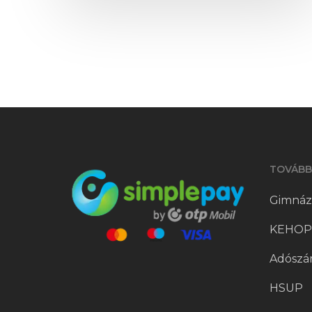
TOVÁBB
Gimnáz
KEHOP-
Adószá
HSUP