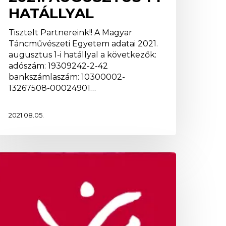
HATÁLLYAL
Tisztelt Partnereink!! A Magyar
Táncművészeti Egyetem adatai 2021.
augusztus 1-i hatállyal a következők:
adószám: 19309242-2-42
bankszámlaszám: 10300002-
13267508-00024901…
2021.08.05.
yári
urzus
z
TE-