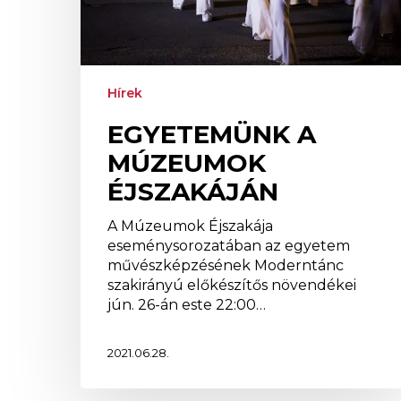
Hírek
EGYETEMÜNK A
MÚZEUMOK
ÉJSZAKÁJÁN
A Múzeumok Éjszakája
eseménysorozatában az egyetem
művészképzésének Moderntánc
szakirányú előkészítős növendékei
jún. 26-án este 22:00…
2021.06.28.