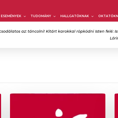
Kosár
ESEMÉNYEK
TUDOMÁNY
HALLGATÓKNAK
OKTATÓK
csodálatos az: táncolni! Kitárt karokkal röpködni Isten felé: Is
Lőr
bezáráshoz
Nyílt
M
Nap
T
az
E
MTE
a