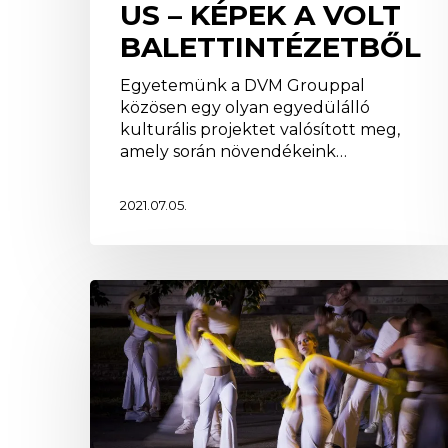
US – KÉPEK A VOLT
BALETTINTÉZETBŐL
Egyetemünk a DVM Grouppal
közösen egy olyan egyedülálló
kulturális projektet valósított meg,
amely során növendékeink…
2021.07.05.
Egyetemünk
a
Múzeumok
Éjszakáján