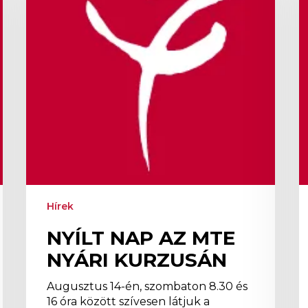
Nyári
2
Kurzusán
a
1-
i
h
Hírek
NYÍLT NAP AZ MTE
NYÁRI KURZUSÁN
Augusztus 14-én, szombaton 8.30 és
16 óra között szívesen látjuk a