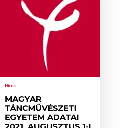
021.
ugusztus
atállyal
Hírek
MAGYAR
TÁNCMŰVÉSZETI
EGYETEM ADATAI
2021. AUGUSZTUS 1-I