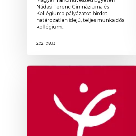
Magyar Táncművészeti Egyetem
Nádasi Ferenc Gimnáziuma és
Kollégiuma pályázatot hirdet
határozatlan idejű, teljes munkaidős
kollégiumi…
2021.08.13.
Álláspályázat