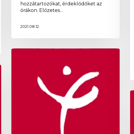
hozzátartozókat, érdeklődőket az
órákon. Előzetes…
2021.08.12.
A
balettművész
szakirány
idei
vizsgakoncertje
N
k
a
M
n