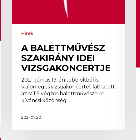
Hírek
A BALETTMŰVÉSZ
SZAKIRÁNY IDEI
VIZSGAKONCERTJE
2021. június 19-én több okból is
különleges vizsgakoncertet láthatott
az MTE végzős balettművészeire
kíváncsi közönség:…
2021.07.20.