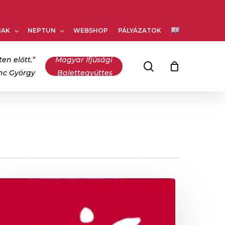
Kosár
bezárása
NAK
NEPTUN
WEBSHOP
PÁLYÁZATOK
ten előtt.”
Magyar Ifjúsági
keresés
inc György
Balettegyüttes
agyar
áncművészeti
gyetem
datai