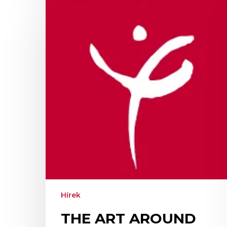
The
Art
Around
us
–
Képek
a
volt
Balettintézetből
Hírek
THE ART AROUND