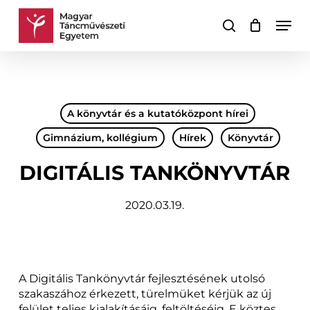
Skip
Men
to
keresés
Kosár
Kosár
main
bezárása
content
A könyvtár és a kutatóközpont hírei
Gimnázium, kollégium
Hírek
Könyvtár
DIGITÁLIS TANKÖNYVTÁR
2020.03.19.
A Digitális Tankönyvtár fejlesztésének utolsó
szakaszához érkezett, türelmüket kérjük az új
felület teljes kialakításáig, feltöltéséig. E köztes