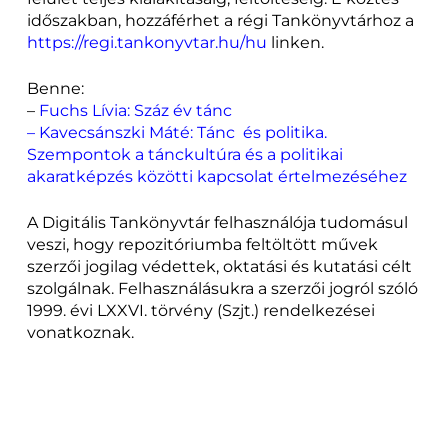
időszakban, hozzáférhet a régi Tankönyvtárhoz a
https://regi.tankonyvtar.hu/hu
linken.
Benne:
–
Fuchs Lívia: Száz év tánc
–
Kavecsánszki Máté: Tánc és politika.
Szempontok a tánckultúra és a politikai
akaratképzés közötti kapcsolat értelmezéséhez
A Digitális Tankönyvtár felhasználója tudomásul
veszi, hogy repozitóriumba feltöltött művek
szerzői jogilag védettek, oktatási és kutatási célt
szolgálnak. Felhasználásukra a szerzői jogról szóló
1999. évi LXXVI. törvény (Szjt.) rendelkezései
vonatkoznak.