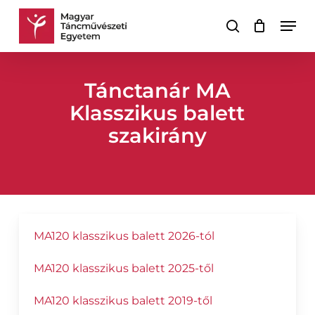
Skip
Men
to
keresés
Kosár
Kosár
main
bezárása
content
Tánctanár MA
Klasszikus balett
szakirány
MA120 klasszikus balett 2026-tól
MA120 klasszikus balett 2025-től
MA120 klasszikus balett 2019-től