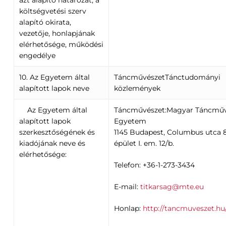
költségvetési szerv
alapító okirata,
vezetője, honlapjának
elérhetősége, működési
engedélye
10. Az Egyetem által
TáncművészetTánctudományi
alapított lapok neve
közlemények
Az Egyetem által
Táncművészet:Magyar Táncműv
alapított lapok
Egyetem
szerkesztőségének és
1145 Budapest, Columbus utca 8
kiadójának neve és
épület I. em. 12/b.
elérhetősége:
Telefon: +36-1-273-3434
E-mail:
titkarsag@mte.eu
Honlap:
http://tancmuveszet.hu