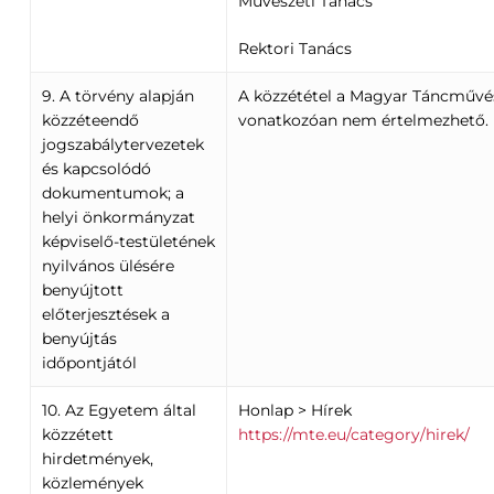
Művészeti Tanács
Rektori Tanács
9. A törvény alapján
A közzététel a Magyar Táncművé
közzéteendő
vonatkozóan nem értelmezhető.
jogszabálytervezetek
és kapcsolódó
dokumentumok; a
helyi önkormányzat
képviselő-testületének
nyilvános ülésére
benyújtott
előterjesztések a
benyújtás
időpontjától
10. Az Egyetem által
Honlap > Hírek
közzétett
https://mte.eu/category/hirek/
hirdetmények,
közlemények