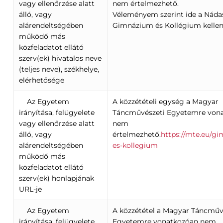
vagy ellenőrzése alatt
nem értelmezhető.
álló, vagy
Véleményem szerint ide a Náda
alárendeltségében
Gimnázium és Kollégium kellene
működő más
közfeladatot ellátó
szerv(ek) hivatalos neve
(teljes neve), székhelye,
elérhetősége
Az Egyetem
A közzétételi egység a Magyar
irányítása, felügyelete
Táncművészeti Egyetemre von
vagy ellenőrzése alatt
nem
álló, vagy
értelmezhető.
https://mte.eu/g
alárendeltségében
es-kollegium
működő más
közfeladatot ellátó
szerv(ek) honlapjának
URL-je
Az Egyetem
A közzététel a Magyar Táncműv
irányítása, felügyelete
Egyetemre vonatkozóan nem