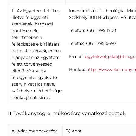
11. Az Egyetem felettes,
Innovációs és Technológiai Min
illetve felügyeleti
Székhely: 1011 Budapest, Fő utc
szervének, hatósági
Telefon: +36 1 795 1700
döntéseinek
tekintetében a
Telefax: +36 1 795 0697
fellebbezés elbírálására
jogosult szervek, ennek
E-mail:
ugyfelszolgalat@itm.go
hiányában az Egyetem
felett törvényességi
Honlap:
https://www.kormany.h
ellenőrzést vagy
felügyeletet gyakorló
szerv hivatalos neve,
székhelye, elérhetősége,
honlapjának címe:
II. Tevékenységre, működésre vonatkozó adatok
A) Adat megnevezése
B) Adat