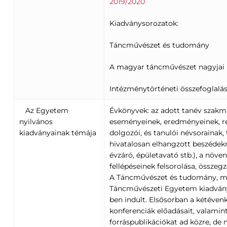
2019/2020
Kiadványsorozatok:
Táncművészet és tudomány
A magyar táncművészet nagyjai
Intézménytörténeti összefoglalá
Az Egyetem
Évkönyvek: az adott tanév szakma
nyilvános
eseményeinek, eredményeinek, r
kiadványainak témája
dolgozói, és tanulói névsorainak, 
hivatalosan elhangzott beszédekn
évzáró, épületavató stb.), a növe
fellépéseinek felsorolása, összegz
A Táncművészet és tudomány, m
Táncművészeti Egyetem kiadván
ben indult. Elsősorban a kétéve
konferenciák előadásait, valamin
forráspublikációkat ad közre, de