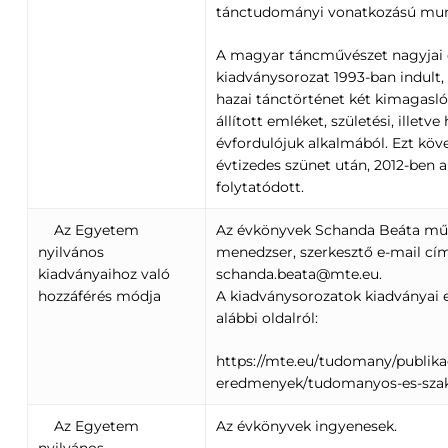
tánctudományi vonatkozású munk
A magyar táncművészet nagyjai
kiadványsorozat 1993-ban indult, 
hazai tánctörténet két kimagasl
állított emléket, születési, illetve
évfordulójuk alkalmából. Ezt köve
évtizedes szünet után, 2012-ben a
folytatódott.
Az Egyetem
Az évkönyvek Schanda Beáta mű
nyilvános
menedzser, szerkesztő e-mail cí
kiadványaihoz való
schanda.beata@mte.eu.
hozzáférés módja
A kiadványsorozatok kiadványai 
alábbi oldalról:
https://mte.eu/tudomany/publika
eredmenyek/tudomanyos-es-szak
Az Egyetem
Az évkönyvek ingyenesek.
nyilvános