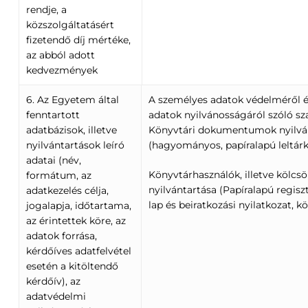
rendje, a
közszolgáltatásért
fizetendő díj mértéke,
az abból adott
kedvezmények
6. Az Egyetem által
A személyes adatok védelméről é
fenntartott
adatok nyilvánosságáról szóló sz
adatbázisok, illetve
Könyvtári dokumentumok nyilvá
nyilvántartások leíró
(hagyományos, papíralapú leltár
adatai (név,
Könyvtárhasználók, illetve kölcs
formátum, az
nyilvántartása (Papíralapú regisz
adatkezelés célja,
lap és beiratkozási nyilatkozat, kö
jogalapja, időtartama,
az érintettek köre, az
adatok forrása,
kérdőíves adatfelvétel
esetén a kitöltendő
kérdőív), az
adatvédelmi