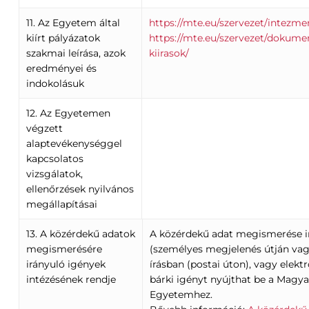
11. Az Egyetem által
https://mte.eu/szervezet/intezme
kiírt pályázatok
https://mte.eu/szervezet/dokume
szakmai leírása, azok
kiirasok/
eredményei és
indokolásuk
12. Az Egyetemen
végzett
alaptevékenységgel
kapcsolatos
vizsgálatok,
ellenőrzések nyilvános
megállapításai
13. A közérdekű adatok
A közérdekű adat megismerése i
megismerésére
(személyes megjelenés útján vag
irányuló igények
írásban (postai úton), vagy elekt
intézésének rendje
bárki igényt nyújthat be a Magy
Egyetemhez.