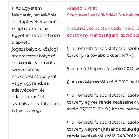
1. Az Egyetem
Alapító Okirat
feladatát, hatáskörét
Szervezeti és Működési Szabályza
és alaptevékenységét
A személyes adatok védelméről é
meghatározó, az
adatok nyilvánosságáról szóló sz
Egyetemre vonatkozó
alapvető
§ a nemzeti felsőoktatásról szóló 
jogszabályok, közjogi
törvény (a továbbiakban: Nftv.),
szervezetszabályozó
eszközök, valamint a
§ a felnőttképzésről szóló 2013. é
szervezeti és
működési szabályzat
§ a szakképzésről szóló 2019. évi
vagy ügyrend, az
adatvédelmi és
§ a nemzeti felsőoktatásról szóló 
adatbiztonsági
törvény egyes rendelkezéseinek 
szabályzat hatályos és
szóló 87/2015. (IV. 9.) Korm. rende
teljes szövege
§ a nemzeti felsőoktatásról szóló 
törvény végrehajtásához szüksé
rendelkezésekről szóló 248/2012. (V