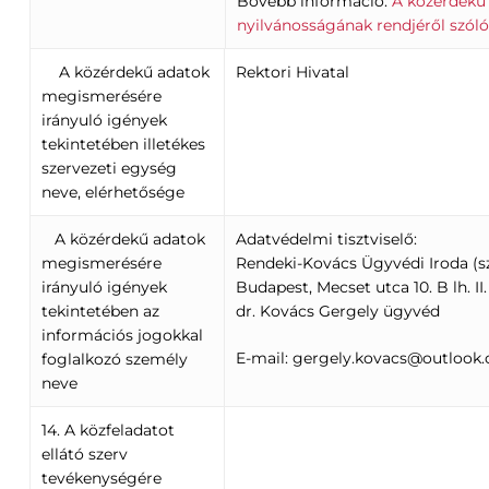
Bővebb információ:
A közérdekű
nyilvánosságának rendjéről szóló
A közérdekű adatok
Rektori Hivatal
megismerésére
irányuló igények
tekintetében illetékes
szervezeti egység
neve, elérhetősége
A közérdekű adatok
Adatvédelmi tisztviselő:
megismerésére
Rendeki-Kovács Ügyvédi Iroda (sz
irányuló igények
Budapest, Mecset utca 10. B lh. II. 
tekintetében az
dr. Kovács Gergely ügyvéd
információs jogokkal
E-mail: gergely.kovacs@outlook
foglalkozó személy
neve
14. A közfeladatot
ellátó szerv
tevékenységére