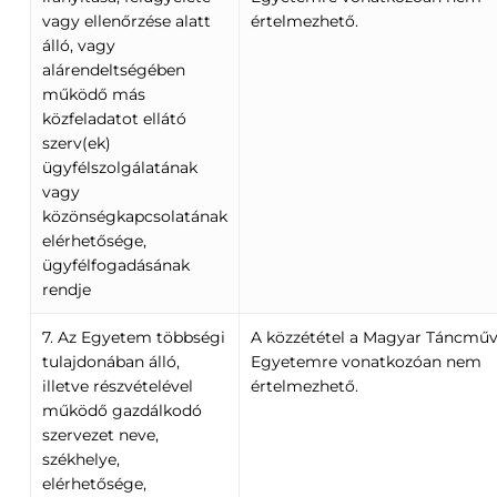
vagy ellenőrzése alatt
értelmezhető.
álló, vagy
alárendeltségében
működő más
közfeladatot ellátó
szerv(ek)
ügyfélszolgálatának
vagy
közönségkapcsolatának
elérhetősége,
ügyfélfogadásának
rendje
7. Az Egyetem többségi
A közzététel a Magyar Táncműv
tulajdonában álló,
Egyetemre vonatkozóan nem
illetve részvételével
értelmezhető.
működő gazdálkodó
szervezet neve,
székhelye,
elérhetősége,