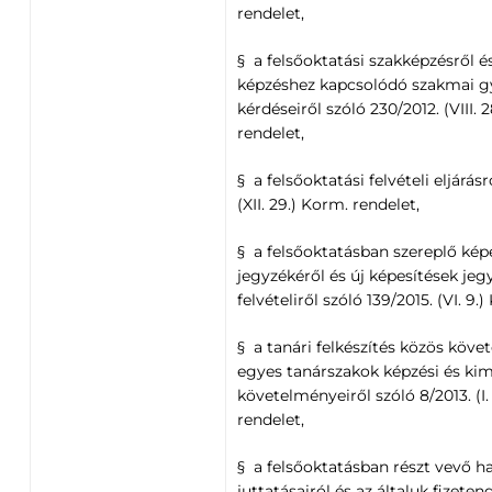
rendelet,
§ a felsőoktatási szakképzésről és
képzéshez kapcsolódó szakmai g
kérdéseiről szóló 230/2012. (VIII. 
rendelet,
§ a felsőoktatási felvételi eljárás
(XII. 29.) Korm. rendelet,
§ a felsőoktatásban szereplő kép
jegyzékéről és új képesítések je
felvételiről szóló 139/2015. (VI. 9.
§ a tanári felkészítés közös köve
egyes tanárszakok képzési és ki
követelményeiről szóló 8/2013. (I
rendelet,
§ a felsőoktatásban részt vevő h
juttatásairól és az általuk fizete