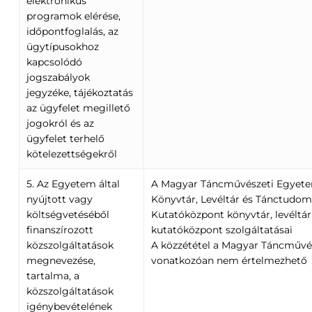
elektronikus
programok elérése,
időpontfoglalás, az
ügytípusokhoz
kapcsolódó
jogszabályok
jegyzéke, tájékoztatás
az ügyfelet megillető
jogokról és az
ügyfelet terhelő
kötelezettségekről
5. Az Egyetem által
A Magyar Táncművészeti Egyetem
nyújtott vagy
Könyvtár, Levéltár és Tánctudom
költségvetéséből
Kutatóközpont könyvtár, levéltár
finanszírozott
kutatóközpont szolgáltatásai
közszolgáltatások
A közzététel a Magyar Táncművé
megnevezése,
vonatkozóan nem értelmezhető
tartalma, a
közszolgáltatások
igénybevételének