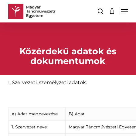
Skip
Men
to
keresés
Kosár
Kosár
main
bezárása
content
Közérdekű adatok és
dokumentumok
I. Szervezeti, személyzeti adatok.
A) Adat megnevezése
B) Adat
1. Szervezet neve:
Magyar Táncművészeti Egyete