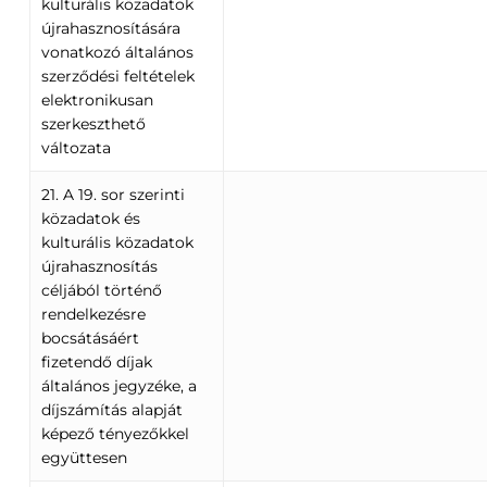
kulturális közadatok
újrahasznosítására
vonatkozó általános
szerződési feltételek
elektronikusan
szerkeszthető
változata
21. A 19. sor szerinti
közadatok és
kulturális közadatok
újrahasznosítás
céljából történő
rendelkezésre
bocsátásáért
fizetendő díjak
általános jegyzéke, a
díjszámítás alapját
képező tényezőkkel
együttesen