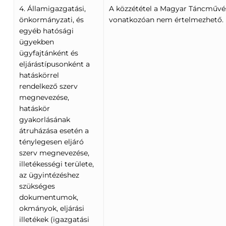
4. Államigazgatási,
A közzététel a Magyar Táncművé
önkormányzati, és
vonatkozóan nem értelmezhető.
egyéb hatósági
ügyekben
ügyfajtánként és
eljárástípusonként a
hatáskörrel
rendelkező szerv
megnevezése,
hatáskör
gyakorlásának
átruházása esetén a
ténylegesen eljáró
szerv megnevezése,
illetékességi területe,
az ügyintézéshez
szükséges
dokumentumok,
okmányok, eljárási
illetékek (igazgatási