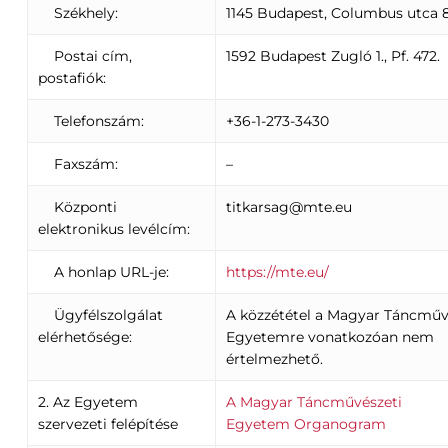
Székhely:
1145 Budapest, Columbus utca 8
Postai cím,
1592 Budapest Zugló 1., Pf. 472.
postafiók:
Telefonszám:
+36-1-273-3430
Faxszám:
–
Központi
titkarsag@mte.eu
elektronikus levélcím:
A honlap URL-je:
https://mte.eu/
Ügyfélszolgálat
A közzététel a Magyar Táncműv
elérhetősége:
Egyetemre vonatkozóan nem
értelmezhető.
2. Az Egyetem
A Magyar Táncművészeti
szervezeti felépítése
Egyetem Organogram