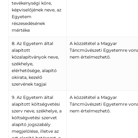
tevékenységi köre,
képviselőjének neve, az
Egyetem
részesedésének
mértéke
8. Az Egyetem által
A közzététel a Magyar
alapított
Táncművészeti Egyetemre von
közalapítványok neve,
nem értelmezhető.
székhelye,
elérhetősége, alapító
okirata, kezelő
szervének tagjai
9. Az Egyetem által
A közzététel a Magyar
alapított költségvetési
Táncművészeti Egyetemre von
szerv neve, székhelye, a
nem értelmezhető.
költségvetési szervet
alapító jogszabály
megjelölése, illetve az
azt alapító határozat, a