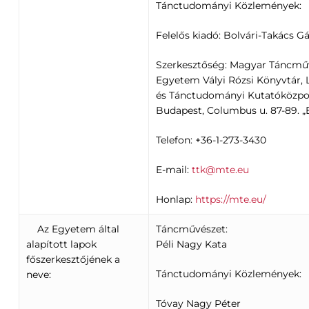
Tánctudományi Közlemények:
Felelős kiadó: Bolvári-Takács G
Szerkesztőség: Magyar Táncmű
Egyetem Vályi Rózsi Könyvtár, 
és Tánctudományi Kutatóközpon
Budapest, Columbus u. 87-89. „E
Telefon: +36-1-273-3430
E-mail:
ttk@mte.eu
Honlap:
https://mte.eu/
Az Egyetem által
Táncművészet:
alapított lapok
Péli Nagy Kata
főszerkesztőjének a
Tánctudományi Közlemények:
neve:
Tóvay Nagy Péter