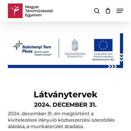
Skip
Men
to
keresés
Kosár
Kosár
main
bezárása
content
Látványtervek
2024. DECEMBER 31.
2024. december 31.-én megtörtént a
kivitelezésre irányuló közbeszerzési szerződés
aláírása, a munkaterület átadása.