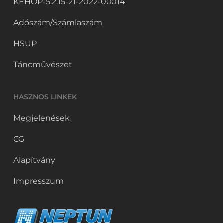
KEHOP-5.2.15-21-2022-00014
Adószám/Számlaszám
HSUP
Táncművészet
HASZNOS LINKEK
Megjelenések
CG
Alapítvány
Impresszum