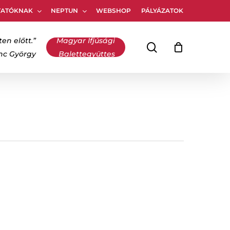
TATÓKNAK
NEPTUN
WEBSHOP
PÁLYÁZATOK
Kosár
bezárása
ten előtt.”
Magyar Ifjúsági
keresés
inc György
Balettegyüttes