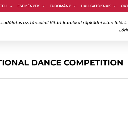
TELI
ESEMÉNYEK
TUDOMÁNY
HALLGATÓKNAK
OK
Kosár
csodálatos az: táncolni! Kitárt karokkal röpködni Isten felé: Is
Lőr
bezáráshoz
IONAL DANCE COMPETITION