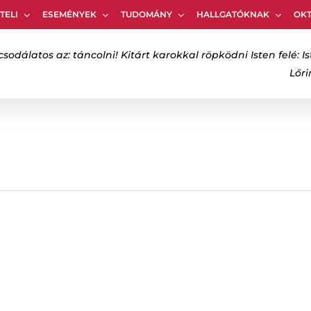
TELI
ESEMÉNYEK
TUDOMÁNY
HALLGATÓKNAK
OK
Kosár
csodálatos az: táncolni! Kitárt karokkal röpködni Isten felé: Is
Lőr
bezáráshoz