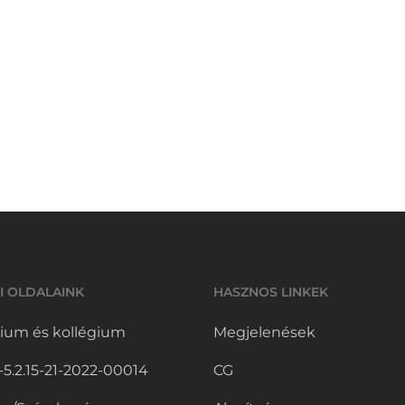
I OLDALAINK
HASZNOS LINKEK
ium és kollégium
Megjelenések
.2.15-21-2022-00014
CG