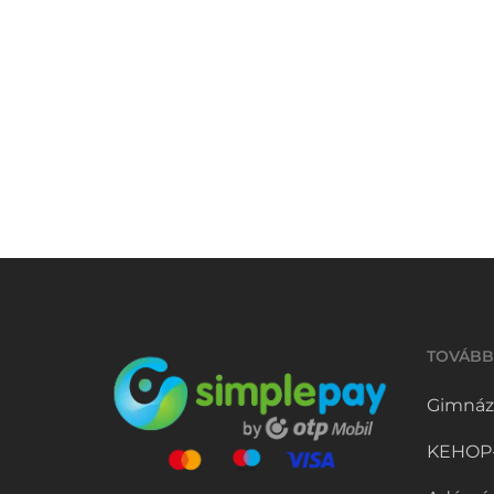
mesterkurzusa
DUCSAY MARCELLA
MESTERKURZUSA
A Magyar Táncművészeti Egyetem
hallgatóinak tartott mesterkurzust
Ducsay Marcella, a Magyar Állami
Operaház korábbi balettművésze,…
2025.03.01.
TOVÁBB
Gimnáz
KEHOP-5