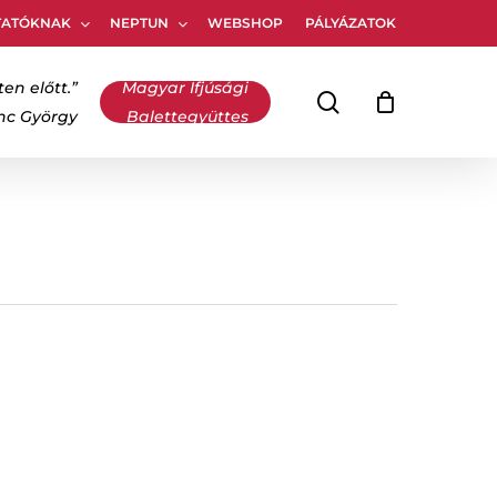
TATÓKNAK
NEPTUN
WEBSHOP
PÁLYÁZATOK
Kosár
bezárása
ten előtt.”
Magyar Ifjúsági
keresés
inc György
Balettegyüttes