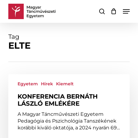
Skip
Men
to
keresés
Kosár
Kosár
main
bezárása
content
Tag
ELTE
Konferencia
Bernáth
Egyetem
Hírek
Kiemelt
László
KONFERENCIA BERNÁTH
emlékére
LÁSZLÓ EMLÉKÉRE
A Magyar Táncművészeti Egyetem
Pedagógia és Pszichológia Tanszékének
korábbi kiváló oktatója, a 2024 nyarán 69…