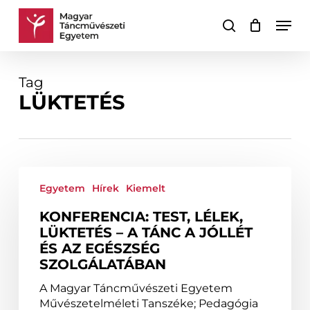
Skip
Men
to
keresés
Kosár
Kosár
main
bezárása
content
Tag
LÜKTETÉS
Konferencia:
Test,
Egyetem
Hírek
Kiemelt
lélek,
KONFERENCIA: TEST, LÉLEK,
lüktetés
LÜKTETÉS – A TÁNC A JÓLLÉT
–
ÉS AZ EGÉSZSÉG
A
SZOLGÁLATÁBAN
tánc
a
A Magyar Táncművészeti Egyetem
jóllét
Művészetelméleti Tanszéke; Pedagógia