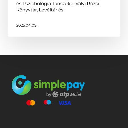
és
és Pszichológia Tanszéke; Vályi Rózsi
az
Könyvtár, Levéltár és…
egészség
szolgálatában
2025.04.09.