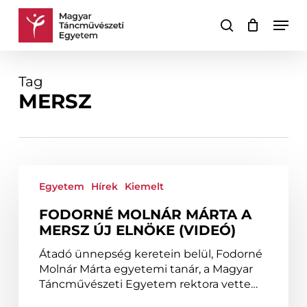
Skip
Men
to
keresés
Kosár
Kosár
main
bezárása
content
Tag
MERSZ
Fodorné
Molnár
Egyetem
Hírek
Kiemelt
Márta
FODORNÉ MOLNÁR MÁRTA A
a
MERSZ ÚJ ELNÖKE (VIDEÓ)
MERSZ
új
Átadó ünnepség keretein belül, Fodorné
elnöke
Molnár Márta egyetemi tanár, a Magyar
(VIDEÓ)
Táncművészeti Egyetem rektora vette…