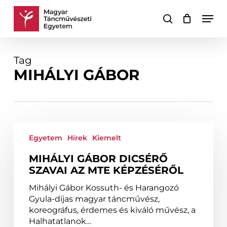
Skip
Men
to
keresés
Kosár
Kosár
main
bezárása
content
Tag
MIHÁLYI GÁBOR
Mihályi
Gábor
Egyetem
Hírek
Kiemelt
dicsérő
MIHÁLYI GÁBOR DICSÉRŐ
szavai
SZAVAI AZ MTE KÉPZÉSÉRŐL
az
MTE
Mihályi Gábor Kossuth- és Harangozó
képzéséről
Gyula-díjas magyar táncművész,
koreográfus, érdemes és kiváló művész, a
Halhatatlanok…