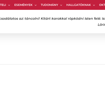
TELI
ESEMÉNYEK
TUDOMÁNY
HALLGATÓKNAK
OK
Kosár
csodálatos az: táncolni! Kitárt karokkal röpködni Isten felé: Is
Lőr
bezáráshoz