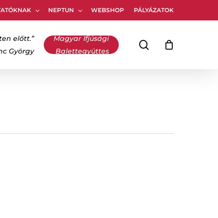
TATÓKNAK
NEPTUN
WEBSHOP
PÁLYÁZATOK
Kosár
bezárása
ten előtt.”
Magyar Ifjúsági
keresés
inc György
Balettegyüttes