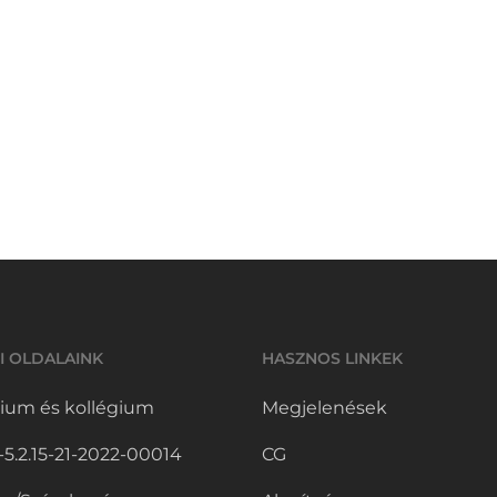
I OLDALAINK
HASZNOS LINKEK
ium és kollégium
Megjelenések
.2.15-21-2022-00014
CG