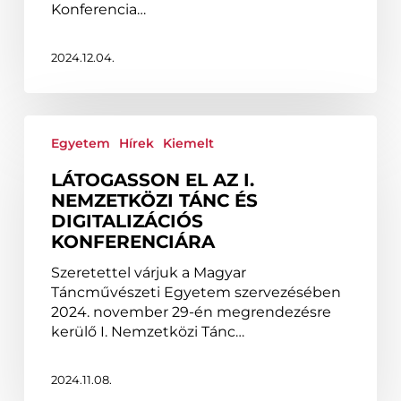
Konferencia…
2024.12.04.
Látogasson
el
Egyetem
Hírek
Kiemelt
az
LÁTOGASSON EL AZ I.
I.
NEMZETKÖZI TÁNC ÉS
Nemzetközi
DIGITALIZÁCIÓS
Tánc
KONFERENCIÁRA
és
Digitalizációs
Szeretettel várjuk a Magyar
Konferenciára
Táncművészeti Egyetem szervezésében
2024. november 29-én megrendezésre
kerülő I. Nemzetközi Tánc…
2024.11.08.