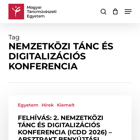
Skip
Men
to
keresés
Kosár
Kosár
main
bezárása
content
Tag
NEMZETKÖZI TÁNC ÉS
DIGITALIZÁCIÓS
KONFERENCIA
Felhívás:
2.
Egyetem
Hírek
Kiemelt
Nemzetközi
FELHÍVÁS: 2. NEMZETKÖZI
Tánc
TÁNC ÉS DIGITALIZÁCIÓS
és
KONFERENCIA (ICDD 2026) –
Digitalizációs
ABSZTRAKT BENYÚJTÁSI
Konferencia