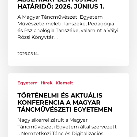
HATÁRIDŐ: 2026. JÚNIUS 1.
(ICDD
2026)
A Magyar Táncművészeti Egyetem
–
Művészetelméleti Tanszéke, Pedagógia
Absztrakt
és Pszichológia Tanszéke, valamint a Vályi
benyújtási
Rózsi Könyvtár,…
határidő:
2026.
június
2026.05.14.
1.
Történelmi
és
Egyetem
Hírek
Kiemelt
aktuális
TÖRTÉNELMI ÉS AKTUÁLIS
konferencia
KONFERENCIA A MAGYAR
a
TÁNCMŰVÉSZETI EGYETEMEN
Magyar
Táncművészeti
Nagy sikerrel zárult a Magyar
Egyetemen
Táncművészeti Egyetem által szervezett
I. Nemzetközi Tánc és Digitalizációs