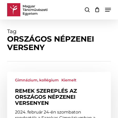
Skip
Men
to
keresés
Kosár
Kosár
main
bezárása
content
Tag
ORSZÁGOS NÉPZENEI
VERSENY
Remek
szereplés
Gimnázium, kollégium
Kiemelt
az
REMEK SZEREPLÉS AZ
Országos
ORSZÁGOS NÉPZENEI
Népzenei
VERSENYEN
Versenyen
2024. február 24-én szombaton
rendezték a Fazekas Gimnáziumban a