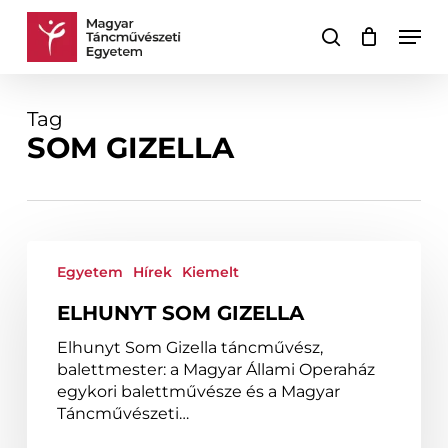
Skip
Men
to
keresés
Kosár
Kosár
main
bezárása
content
Tag
SOM GIZELLA
Elhunyt
Som
Egyetem
Hírek
Kiemelt
Gizella
ELHUNYT SOM GIZELLA
Elhunyt Som Gizella táncművész,
balettmester: a Magyar Állami Operaház
egykori balettművésze és a Magyar
Táncművészeti…