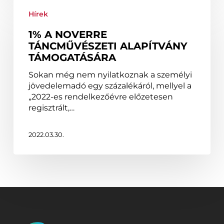
1%
a
Hírek
Noverre
1% A NOVERRE
Táncművészeti
TÁNCMŰVÉSZETI ALAPÍTVÁNY
Alapítvány
TÁMOGATÁSÁRA
támogatására
Sokan még nem nyilatkoznak a személyi
jövedelemadó egy százalékáról, mellyel a
„2022-es rendelkezőévre előzetesen
regisztrált,…
2022.03.30.