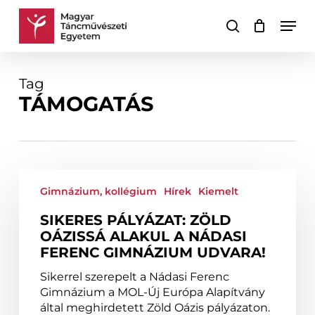
Skip
Men
to
keresés
Kosár
Kosár
main
bezárása
content
Tag
TÁMOGATÁS
Sikeres
pályázat:
Gimnázium, kollégium
Hírek
Kiemelt
Zöld
SIKERES PÁLYÁZAT: ZÖLD
Oázissá
OÁZISSÁ ALAKUL A NÁDASI
alakul
FERENC GIMNÁZIUM UDVARA!
a
Nádasi
Sikerrel szerepelt a Nádasi Ferenc
Ferenc
Gimnázium a MOL-Új Európa Alapítvány
Gimnázium
által meghirdetett Zöld Oázis pályázaton.