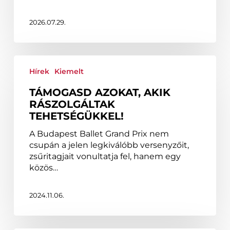
udvara!
2026.07.29.
Támogasd
azokat,
Hírek
Kiemelt
akik
TÁMOGASD AZOKAT, AKIK
rászolgáltak
RÁSZOLGÁLTAK
tehetségükkel!
TEHETSÉGÜKKEL!
A Budapest Ballet Grand Prix nem
csupán a jelen legkiválóbb versenyzőit,
zsűritagjait vonultatja fel, hanem egy
közös…
2024.11.06.