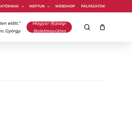
TATÓKNAK
NEPTUN
WEBSHOP
PÁLYÁZATOK
Kosár
bezárása
ten előtt.”
Magyar Ifjúsági
keresés
inc György
Balettegyüttes