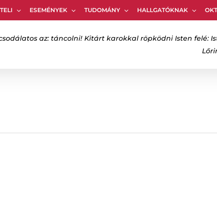
TELI
ESEMÉNYEK
TUDOMÁNY
HALLGATÓKNAK
OK
Kosár
csodálatos az: táncolni! Kitárt karokkal röpködni Isten felé: Is
Lőr
bezáráshoz